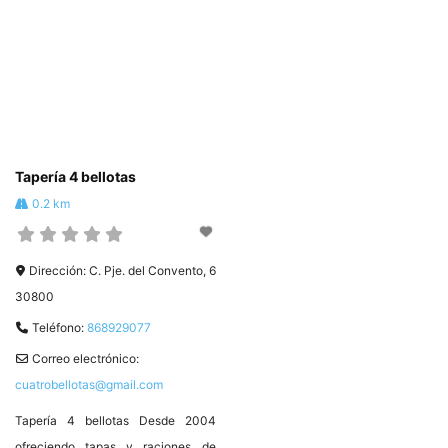
Ayala Gabarrón, 17, 30800 Lorca,
nuestra gran familia de clientes. T.
Murcia T. 622 09 87 27
968472081 –
#HosteleríadeLorca ❤️ #Hostelor
info@pasteleriasblancoyazul.com
#HosteleriadeLorca ❤️ #Hostelor
Tapería 4 bellotas
0.2 km
Dirección:
C. Pje. del Convento, 6
30800
Teléfono:
868929077
Correo electrónico:
cuatrobellotas@gmail.com
Tapería 4 bellotas Desde 2004
ofreciendo tapas y raciones de