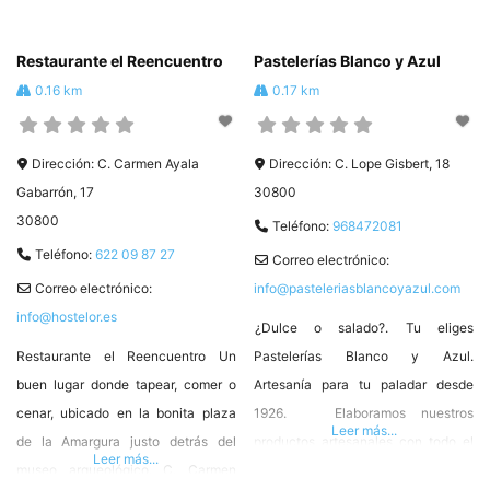
52 #HosteleriadeLorca ❤️
#Hostelor
Restaurante el Reencuentro
Pastelerías Blanco y Azul
0.16 km
0.17 km
Dirección:
C. Carmen Ayala
Dirección:
C. Lope Gisbert, 18
Gabarrón, 17
30800
30800
Teléfono:
968472081
Teléfono:
622 09 87 27
Correo electrónico:
Correo electrónico:
info@pasteleriasblancoyazul.com
info@hostelor.es
¿Dulce o salado?. Tu eliges
Restaurante el Reencuentro Un
Pastelerías Blanco y Azul.
buen lugar donde tapear, comer o
Artesanía para tu paladar desde
cenar, ubicado en la bonita plaza
1926. Elaboramos nuestros
Leer más...
de la Amargura justo detrás del
productos artesanales con todo el
Leer más...
museo arqueológico. C. Carmen
cariño y el mimo que merecen