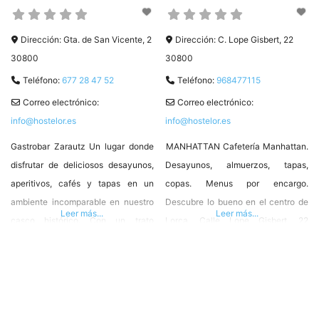
Dirección:
Gta. de San Vicente, 2
Dirección:
C. Lope Gisbert, 22
30800
30800
Teléfono:
677 28 47 52
Teléfono:
968477115
Correo electrónico:
Correo electrónico:
info@hostelor.es
info@hostelor.es
Gastrobar Zarautz Un lugar donde
MANHATTAN Cafetería Manhattan.
disfrutar de deliciosos desayunos,
Desayunos, almuerzos, tapas,
aperitivos, cafés y tapas en un
copas. Menus por encargo.
ambiente incomparable en nuestro
Descubre lo bueno en el centro de
Leer más...
Leer más...
casco histórico. Con un trato
Lorca. Calle Lope Gisbert, 22
acogedor, te sentirás muy a gusto,
30800 Lorca 968 47 71 15
celebrando con nosotros tus
#HosteleriadeLorca ❤️ #Hostelor
celebraciones más especiales.
Plaza, San Vicente 1 Bajo izquierda
30800 Lorca, Spain T. 677 28 47