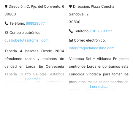
Dirección:
C. Pje. del Convento, 6
Dirección:
Plaza Concha
30800
Sandoval, 2
30800
Teléfono:
868929077
Teléfono:
610 70 83 27
Correo electrónico:
cuatrobellotas@gmail.com
Correo electrónico:
info@tragoclandestino.com
Tapería 4 bellotas Desde 2004
ofreciendo tapas y raciones de
Vinoteca Sol – Alblanca En pleno
calidad en Lorca. En Cervecería
centro de Lorca encontramos esta
Tapería Cuatro Bellotas, estamos
conocida vinoteca para tomar los
Leer más...
especializados en embutidos
productos mejor seleccionados de
Leer más...
ibéricos que te animamos a
nuestra región, pero también es una
acompañar con alguno de nuestros
tienda para comprarlos y llevarlos a
vinos y quesos. La calidad, aquí,
casa. Si combinamos una perfecta
está servida. Estamos en travesía
ubicación, variadas cervezas de
del convento, 6 Lorca 868 92 90 77
primera, delicados vinos, buen
– cuatrobellotas@gmail.com
jamón, quesos seleccionados y la