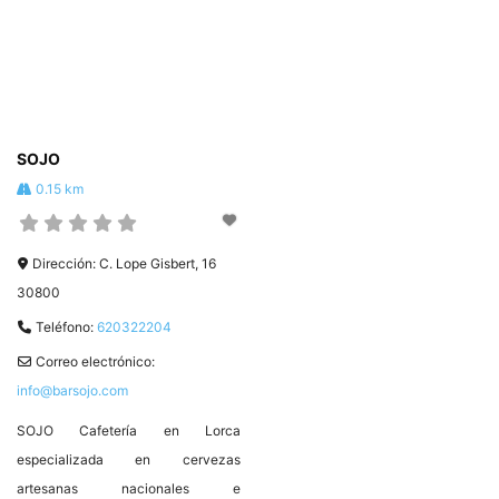
desayunar, comer probando sus
rollitos, los tallarines y el kubak de
menús o deleitarse con una cena
pollo, y la salsa picante más
especial. Av. Juan Carlos I, 45,
picante de Lorca. C. Pasaje del
30800 Lorca, Murcia T. 666 95 98
Convento, 2,
SOJO
0.15 km
Dirección:
C. Lope Gisbert, 16
30800
Teléfono:
620322204
Correo electrónico:
info@barsojo.com
SOJO Cafetería en Lorca
especializada en cervezas
artesanas nacionales e