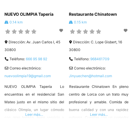
#HosteleriadeLorca ❤️ #Hostelor
cultura del aperitivo lorquino, nos
encontraríamos en la VINOTECA
NUEVO OLIMPIA Tapería
Restaurante Chinatown
SOL
0.14 km
0.15 km
Dirección:
Av. Juan Carlos I, 45
Dirección:
C. Lope Gisbert, 16
30800
30800
Teléfono:
666 95 98 92
Teléfono:
968461709
Correo electrónico:
Correo electrónico:
nuevoolimpia19@gmail.com
Jinyuechen@hotmail.com
NUEVO OLIMPIA Tapería Lo
Restaurante Chinatown En pleno
encuentras en el residencial San
centro de Lorca con un trato muy
Mateo justo en el mismo sitio del
profesional y amable. Comida de
clásico Olimpia, un lugar cómodo
buena calidad y con una rapidez
Leer más...
Leer más...
con gran terraza, buen servicio y
extrema. Cuentan con un comedor
con una amplia carta de tapas.
muy acogedor y un buen servicio
Incomparable lugar para poder
para llevar, visita obligada por sus