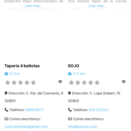
productos mejor seleccionados de
muy buenas tapas de la cocina
Leer más...
Leer más...
nuestra región, pero también es una
española, en especial el pulpo,
tienda para comprarlos y llevarlos a
tartar de atún, etc. Calle Presbítero
casa. Si combinamos una perfecta
Emilio García, 5 Lorca Tlf.
ubicación, variadas cervezas de
968473558 #HosteleriadeLorca ❤️
primera, delicados vinos, buen
Asociado de #HOSTELOR
jamón, quesos seleccionados y la
cultura del aperitivo lorquino, nos
encontraríamos en la VINOTECA
Tapería 4 bellotas
SOJO
SOL
0.1 km
0.11 km
Dirección:
C. Pje. del Convento, 6
Dirección:
C. Lope Gisbert, 16
30800
30800
Teléfono:
868929077
Teléfono:
620322204
Correo electrónico:
Correo electrónico:
cuatrobellotas@gmail.com
info@barsojo.com