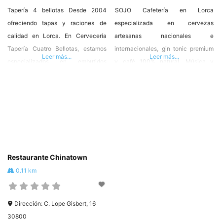
Tapería 4 bellotas Desde 2004
SOJO Cafetería en Lorca
ofreciendo tapas y raciones de
especializada en cervezas
calidad en Lorca. En Cervecería
artesanas nacionales e
Tapería Cuatro Bellotas, estamos
internacionales, gin tonic premium
Leer más...
Leer más...
especializados en embutidos
y café 100% natural. Música y
ibéricos que te animamos a
eventos culturales en vivo. Te
acompañar con alguno de nuestros
esperamos!! Calle Lope Gisbert, 16,
vinos y quesos. La calidad, aquí,
30800 Lorca 620 32 22 04 –
está servida. Estamos en travesía
info@barsojo.com
del convento, 6 Lorca 868 92 90 77
#HosteleriadeLorca ❤️
– cuatrobellotas@gmail.com
ASOCIACION PROFESIONAL DE
#HosteleriadeLorca ❤️ #Hostelor
HOSTELEROS DE LORCA
Restaurante Chinatown
#Hostelor
0.11 km
Dirección:
C. Lope Gisbert, 16
30800