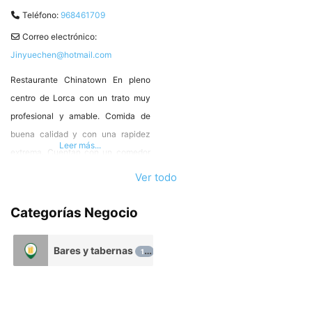
Teléfono:
968461709
Correo electrónico:
Jinyuechen@hotmail.com
Restaurante Chinatown En pleno
centro de Lorca con un trato muy
profesional y amable. Comida de
buena calidad y con una rapidez
Leer más...
extrema. Cuentan con un comedor
muy acogedor y un buen servicio
Ver todo
para llevar, visita obligada por sus
rollitos, los tallarines y el kubak de
Categorías Negocio
pollo, y la salsa picante más
picante de Lorca. C. Pasaje del
Bares y tabernas
15
Convento, 2,