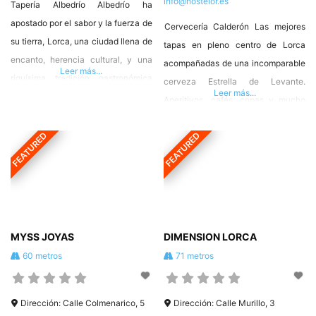
info@hostelor.es
Tapería Albedrío Albedrío ha
apostado por el sabor y la fuerza de
Cervecería Calderón Las mejores
su tierra, Lorca, una ciudad llena de
tapas en pleno centro de Lorca
encanto, herencia cultural, y una
acompañadas de una incomparable
Leer más...
riquísima tradición gastronómica
cerveza Estrella de Levante.
Leer más...
que cautiva por igual a lugareños y
Aperitivos, cafés, copas y mucho
visitantes. Somos una nueva
más junto al teatro Guerra. Pl.
propuesta gastronómica
FEATURED
FEATURED
Calderón de la Barca, 30800 Lorca,
innovadora que ha conjugado
Murcia T. 627 07 74 35
productos tradicionales con nuevas
#HosteleriadeLorca ❤️ #Hostelor
técnicas de cocina y una atención
al cliente exquisita. ¿Eres
Propietario?. Para completar
MYSS JOYAS
DIMENSION LORCA
información
60 metros
71 metros
Dirección:
Calle Colmenarico, 5
Dirección:
Calle Murillo, 3