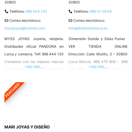
30800
30800
Teléfono:
968 444 130
Teléfono:
968 47 09 06
Correo electrónico:
Correo electrónico:
myssjoyas@hotmail.com
info@dimensionlorca.es
MYSS JOYAS Joyería, relojería.
Dimensión Sonido y Sillas Purias
Distribuidor oficial PANDORA en
VER TIENDA ONLINE
Lorca y comarca. Telf. 968 444 130
Dirección: Calle Murillo, 3 – 30800
Contamos con las mejores marcas
Lorca Murcia 968 470 906 – 968
Leer más...
Leer más...
del mercado, PANDORA, UNO DE
472 369 – 630 010 707 e-
50, PEDRO DURAN EXCUSE,
mail facebook whatsapp Tu
FEATURED
SINRECETA, MR BOHO, DUWARD,
establecimiento de sonido e
MI MONEDA, CICLON, ORQUIDEA
iluminación profesional en el centro
Y MUCHAS MAS!!!!
de Lorca, donde encontrarás todo
el equipamiento que necesitas para
tu evento musical, para tu grupo,
alarmas y sistemas de video
MARI JOYAS Y DISEÑO
vigilancia, toda clase de