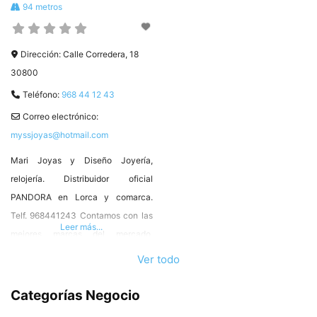
94 metros
instrumentos musicales
Dirección:
Calle Corredera, 18
30800
Teléfono:
968 44 12 43
Correo electrónico:
myssjoyas@hotmail.com
Mari Joyas y Diseño Joyería,
relojería. Distribuidor oficial
PANDORA en Lorca y comarca.
Telf. 968441243 Contamos con las
Leer más...
mejores marcas del mercado,
PANDORA, UNO DE 50, PEDRO
Ver todo
DURAN EXCUSE, SINRECETA, MR
BOHO, DUWARD, MI MONEDA,
Categorías Negocio
CICLON, ORQUIDEA Y MUCHAS