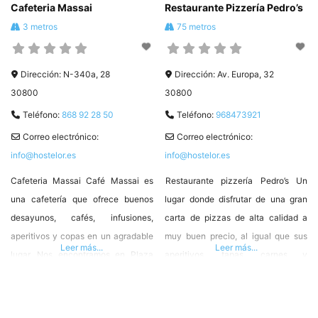
Cafeteria Massai
Restaurante Pizzería Pedro’s
3 metros
75 metros
Dirección:
N-340a, 28
Dirección:
Av. Europa, 32
30800
30800
Teléfono:
868 92 28 50
Teléfono:
968473921
Correo electrónico:
Correo electrónico:
info@hostelor.es
info@hostelor.es
Cafeteria Massai Café Massai es
Restaurante pizzería Pedro’s Un
una cafetería que ofrece buenos
lugar donde disfrutar de una gran
desayunos, cafés, infusiones,
carta de pizzas de alta calidad a
aperitivos y copas en un agradable
muy buen precio, al igual que sus
Leer más...
Leer más...
lugar. Nos encontramos en Plaza
aperitivos, tapas, carnes y
Saharaui de Lorca Av. Europa, 28,
pescados. Gran variedad de
30800 Lorca, Murcia Tlf. 868 92 28
cervezas y vinos. Situado en una
50 #HosteleriadeLorca ❤️
amplia plaza donde tus niños