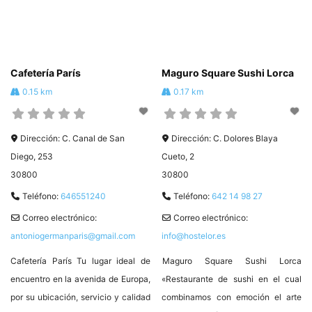
#Hostelor
podrán jugar mientras coméis. Av.
Europa, 32, 30800 Lorca Murcia T.
968 47 39 21 #HosteleriadeLorca
❤️
Cafetería París
Maguro Square Sushi Lorca
0.15 km
0.17 km
Dirección:
C. Canal de San
Dirección:
C. Dolores Blaya
Diego, 253
Cueto, 2
30800
30800
Teléfono:
646551240
Teléfono:
642 14 98 27
Correo electrónico:
Correo electrónico:
antoniogermanparis@gmail.com
info@hostelor.es
Cafetería París Tu lugar ideal de
Maguro Square Sushi Lorca
encuentro en la avenida de Europa,
«Restaurante de sushi en el cual
por su ubicación, servicio y calidad
combinamos con emoción el arte