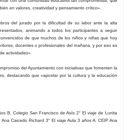
contar con una comunidad educativa tan comprometida, que
ién en valores, creatividad y pensamiento crítico».
bros del jurado por la dificultad de su labor ante la alta
 presentados, animando a todos los participantes a seguir
 convencidos de que muchos de los niños y niñas que hoy
ritores, docentes o profesionales del mañana, y por eso es
de actividades».
 compromiso del Ayuntamiento con iniciativas que fomenten la
nes, destacando que «apostar por la cultura y la educación
ños B, Colegio San Francisco de Asís 2° El viaje de Lunita
P Ana Caicedo Richard 3° El viaje Aula 3 años A, CEIP Ana