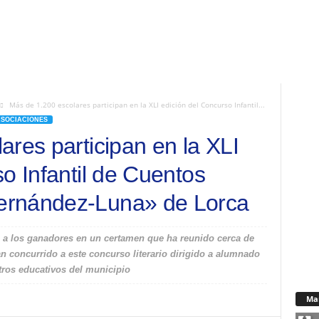
Más de 1.200 escolares participan en la XLI edición del Concurso Infantil...
ASOCIACIONES
res participan en la XLI
o Infantil de Cuentos
ernández-Luna» de Lorca
s a los ganadores en un certamen que ha reunido cerca de
n concurrido a este concurso literario dirigido a alumnado
tros educativos del municipio
Ma