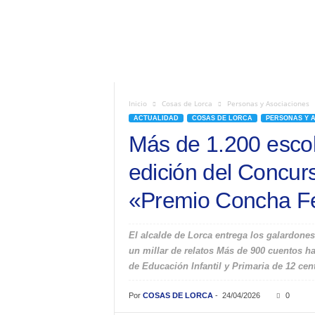
Inicio
Cosas de Lorca
Personas y Asociaciones
ACTUALIDAD
COSAS DE LORCA
PERSONAS Y 
Más de 1.200 escola
edición del Concurs
«Premio Concha F
El alcalde de Lorca entrega los galardone
un millar de relatos Más de 900 cuentos ha
de Educación Infantil y Primaria de 12 cen
Por
COSAS DE LORCA
-
24/04/2026
0