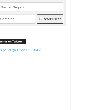
Buscar
Buscar
uenos en Twitter
ts por el @COSASDELORCA.