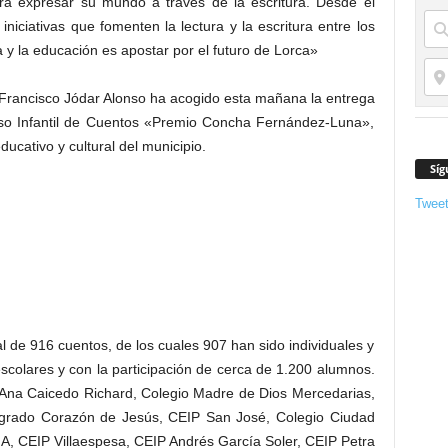
ra expresar su mundo a través de la escritura. Desde el
iciativas que fomenten la lectura y la escritura entre los
 y la educación es apostar por el futuro de Lorca»
 Francisco Jódar Alonso ha acogido esta mañana la entrega
rso Infantil de Cuentos «Premio Concha Fernández-Luna»,
ducativo y cultural del municipio.
Síg
Twee
l de 916 cuentos, de los cuales 907 han sido individuales y
scolares y con la participación de cerca de 1.200 alumnos.
P Ana Caicedo Richard, Colegio Madre de Dios Mercedarias,
agrado Corazón de Jesús, CEIP San José, Colegio Ciudad
A, CEIP Villaespesa, CEIP Andrés García Soler, CEIP Petra