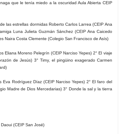
érnaga que le tenía miedo a la oscuridad Aula Abierta CEIP
o de las estrellas dormidas Roberto Carlos Larrea (CEIP Ana
u amiga Luna Julieta Guzmán Sánchez (CEIP Ana Caicedo
res Naira Costa Clemente (Colegio San Francisco de Asís)
los Eliana Moreno Pelegrín (CEIP Narciso Yepes) 2° El viaje
razón de Jesús) 3° Timy, el pingüino exagerado Carmen
ard)
rs Eva Rodríguez Díaz (CEIP Narciso Yepes) 2° El faro del
io Madre de Dios Mercedarias) 3° Donde la sal y la tierra
 Daoui (CEIP San José)