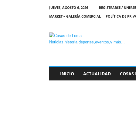
JUEVES, AGOSTO 6, 2026
REGISTRARSE / UNIRSE
MARKET – GALERÍA COMERCIAL
POLÍTICA DE PRI
C
O
S
A
S
D
E
INICIO
ACTUALIDAD
COSAS 
L
O
R
C
A