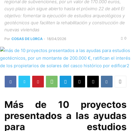
regional de subvenciones, por un valor de 170.000 euros,
cuyo plazo aún sigue abierto hasta el próximo 22 de abril El
objetivo: fomentar la ejecución de estudios arqueológicos y
geotécnicos que faciliten la rehabilitación y construcción de
nuevas viviendas
0
Por
COSAS DE LORCA
-
18/04/2026
Más de 10 proyectos
presentados a las ayudas
para estudios