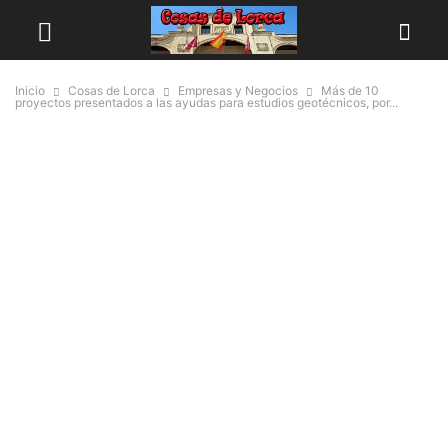
Inicio
Cosas de Lorca
Empresas y Negocios
Más de 10
proyectos presentados a las ayudas para estudios geotécnicos, por...