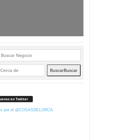
Buscar
Buscar
uenos en Twitter
ts por el @COSASDELORCA.