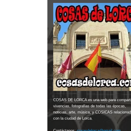
COSAS DE LORCA es una web para comparti
vivencias, fotografias de todas las épocas,
noticias, arte, música, y COSICAS relaciona
con la ciudad de Lorca.
Contáctanos:
cosasdelorca@gmail.com