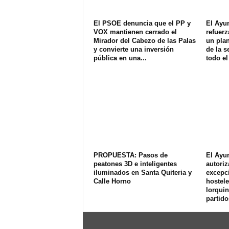
El PSOE denuncia que el PP y
El Ayu
VOX mantienen cerrado el
refuerz
Mirador del Cabezo de las Palas
un plan
y convierte una inversión
de la s
pública en una...
todo el
PROPUESTA: Pasos de
El Ayu
peatones 3D e inteligentes
autoriz
iluminados en Santa Quiteria y
excepci
Calle Horno
hostele
lorquin
partido