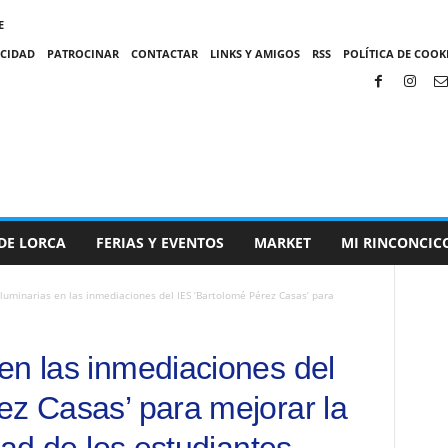
E
ACIDAD
PATROCINAR
CONTACTAR
LINKS Y AMIGOS
RSS
POLÍTICA DE COOKI
DE LORCA
FERIAS Y EVENTOS
MARKET
MI RINCONCIC
luminarias en las inmediaciones del IES ‘Bartolomé Pérez Casas’ para
en las inmediaciones del
ez Casas’ para mejorar la