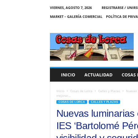
VIERNES, AGOSTO 7, 2026
REGISTRARSE / UNIRS
MARKET – GALERÍA COMERCIAL
POLÍTICA DE PRIV
C
O
S
A
S
D
E
INICIO
ACTUALIDAD
COSAS 
L
O
R
Inicio
Cosas de Lorca
Calles y Plazas
Nuevas 
mejorar...
C
COSAS DE LORCA
CALLES Y PLAZAS
A
Nuevas luminarias 
IES ‘Bartolomé Pér