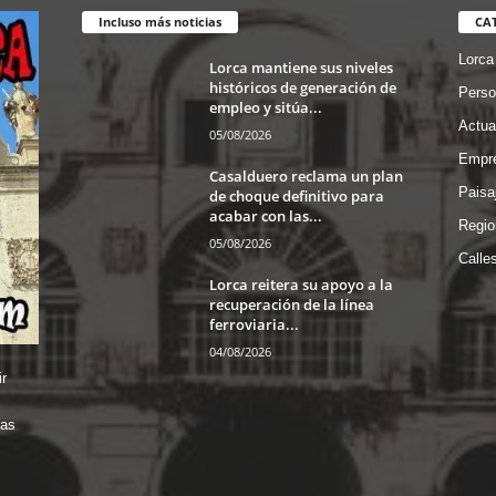
Incluso más noticias
CA
Lorca
Lorca mantiene sus niveles
históricos de generación de
Perso
empleo y sitúa...
Actua
05/08/2026
Empre
Casalduero reclama un plan
Paisa
de choque definitivo para
acabar con las...
Regio
05/08/2026
Calle
Lorca reitera su apoyo a la
recuperación de la línea
ferroviaria...
04/08/2026
r
das