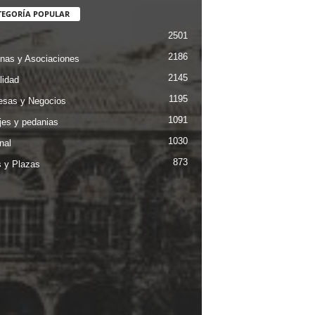
TEGORÍA POPULAR
2501
2186
nas y Asociaciones
2145
lidad
1195
sas y Negocios
1091
jes y pedanias
1030
nal
873
s y Plazas