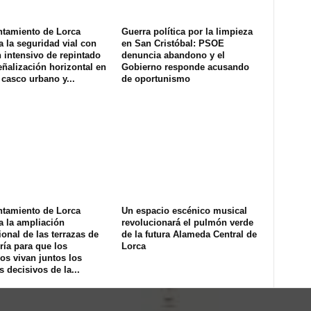
ntamiento de Lorca
Guerra política por la limpieza
a la seguridad vial con
en San Cristóbal: PSOE
 intensivo de repintado
denuncia abandono y el
eñalización horizontal en
Gobierno responde acusando
 casco urbano y...
de oportunismo
ntamiento de Lorca
Un espacio escénico musical
a la ampliación
revolucionará el pulmón verde
onal de las terrazas de
de la futura Alameda Central de
ría para que los
Lorca
os vivan juntos los
s decisivos de la...