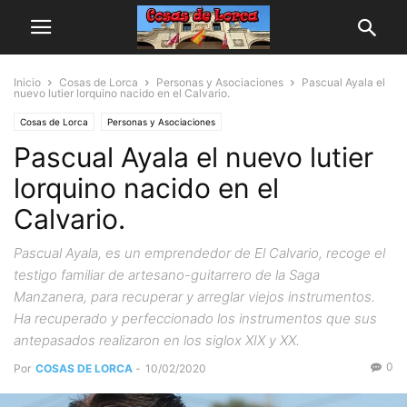
Inicio
Cosas de Lorca
Personas y Asociaciones
Pascual Ayala el
nuevo lutier lorquino nacido en el Calvario.
Cosas de Lorca
Personas y Asociaciones
Pascual Ayala el nuevo lutier
lorquino nacido en el
Calvario.
Pascual Ayala, es un emprendedor de El Calvario, recoge el
testigo familiar de artesano-guitarrero de la Saga
Manzanera, para recuperar y arreglar viejos instrumentos.
Ha recuperado y perfeccionado los instrumentos que sus
antepasados realizaron en los siglox XIX y XX.
0
Por
COSAS DE LORCA
-
10/02/2020