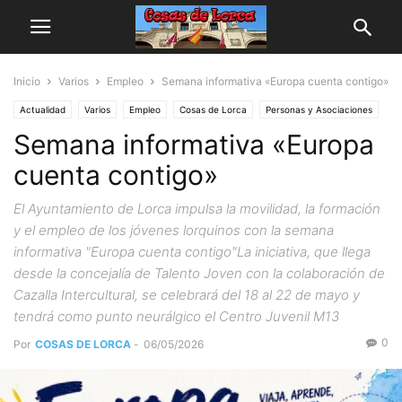
Inicio
Varios
Empleo
Semana informativa «Europa cuenta contigo»
Actualidad
Varios
Empleo
Cosas de Lorca
Personas y Asociaciones
Semana informativa «Europa
cuenta contigo»
El Ayuntamiento de Lorca impulsa la movilidad, la formación
y el empleo de los jóvenes lorquinos con la semana
informativa "Europa cuenta contigo"La iniciativa, que llega
desde la concejalía de Talento Joven con la colaboración de
Cazalla Intercultural, se celebrará del 18 al 22 de mayo y
tendrá como punto neurálgico el Centro Juvenil M13
0
Por
COSAS DE LORCA
-
06/05/2026