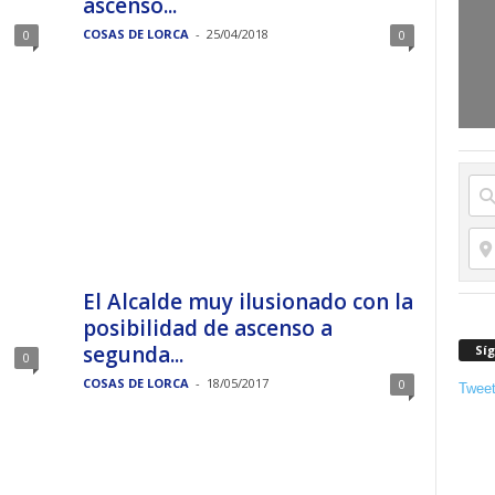
ascenso...
COSAS DE LORCA
-
25/04/2018
0
0
El Alcalde muy ilusionado con la
posibilidad de ascenso a
segunda...
Sí
0
COSAS DE LORCA
-
18/05/2017
0
Twee