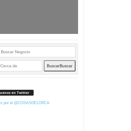
Buscar
Buscar
guenos en Twitter
ts por el @COSASDELORCA.