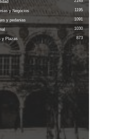
2145
lidad
1195
sas y Negocios
1091
jes y pedanias
1030
nal
873
s y Plazas