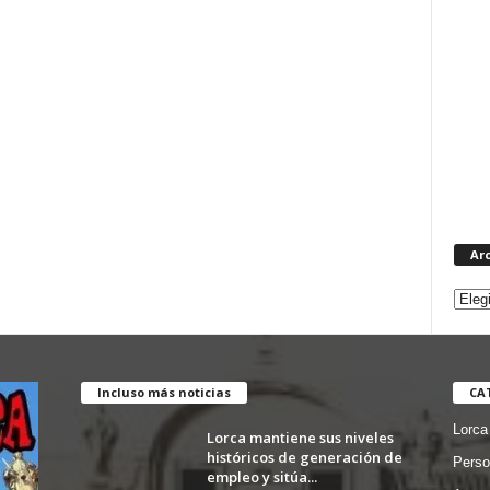
Ar
Incluso más noticias
CA
Lorca
Lorca mantiene sus niveles
históricos de generación de
Perso
empleo y sitúa...