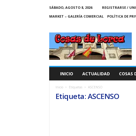
SÁBADO, AGOSTO 8, 2026
REGISTRARSE / UN
MARKET – GALERÍA COMERCIAL
POLÍTICA DE PR
C
O
S
A
S
D
E
INICIO
ACTUALIDAD
COSAS 
L
O
Inicio
Etiquetas
ASCENSO
R
Etiqueta: ASCENSO
C
A