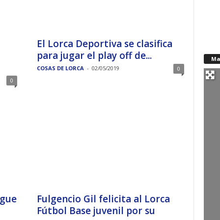
l
El Lorca Deportiva se clasifica
para jugar el play off de...
Ma
COSAS DE LORCA
-
02/05/2019
0
0
igue
Fulgencio Gil felicita al Lorca
Fútbol Base juvenil por su