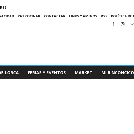
IRSE
IVACIDAD
PATROCINAR
CONTACTAR
LINKS Y AMIGOS
RSS
POLÍTICA DE 
DE LORCA
FERIAS Y EVENTOS
MARKET
MI RINCONCICO