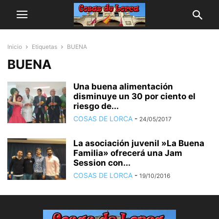
Inicio
Etiquetas
BUENA
BUENA
Una buena alimentación
disminuye un 30 por ciento el
riesgo de...
COSAS DE LORCA
-
24/05/2017
La asociación juvenil »La Buena
Familia» ofrecerá una Jam
Session con...
COSAS DE LORCA
-
19/10/2016