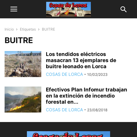
Inicio
Etiquetas
BUITRE
BUITRE
Los tendidos eléctricos
masacran 13 ejemplares de
buitre leonado en Lorca
COSAS DE LORCA
-
10/02/2023
Efectivos Plan Infomur trabajan
en la extinción de incendio
forestal en...
COSAS DE LORCA
-
23/08/2018