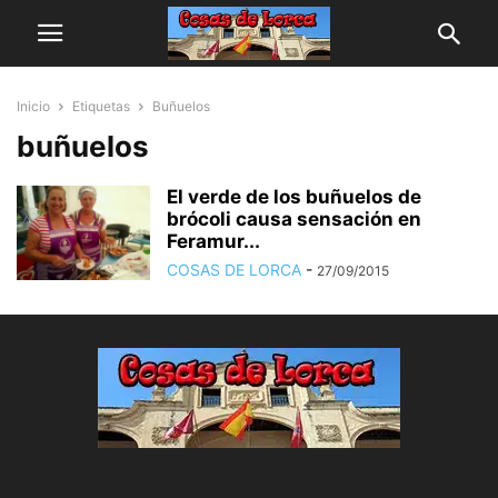
Inicio
Etiquetas
Buñuelos
buñuelos
El verde de los buñuelos de
brócoli causa sensación en
Feramur...
COSAS DE LORCA
-
27/09/2015