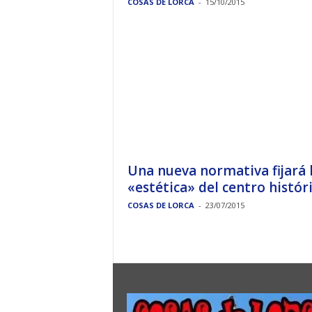
COSAS DE LORCA
-
15/10/2015
Una nueva normativa fijará 
«estética» del centro histór
COSAS DE LORCA
-
23/07/2015