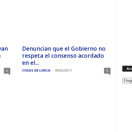
van
Denuncian que el Gobierno no
a
respeta el consenso acordado
en el...
Ar
COSAS DE LORCA
-
09/02/2017
0
0