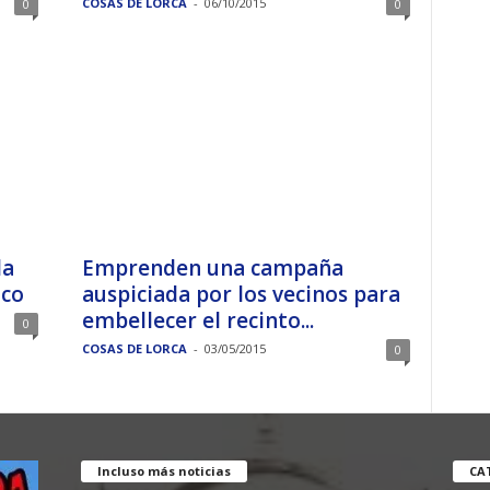
COSAS DE LORCA
-
06/10/2015
0
0
la
Emprenden una campaña
ico
auspiciada por los vecinos para
embellecer el recinto...
0
COSAS DE LORCA
-
03/05/2015
0
Incluso más noticias
CA