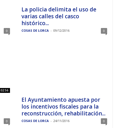
La policia delimita el uso de
varias calles del casco
histórico...
COSAS DE LORCA
-
09/12/2016
0
0
:02:56
El Ayuntamiento apuesta por
los incentivos fiscales para la
reconstrucción, rehabilitación...
COSAS DE LORCA
-
24/11/2016
0
0