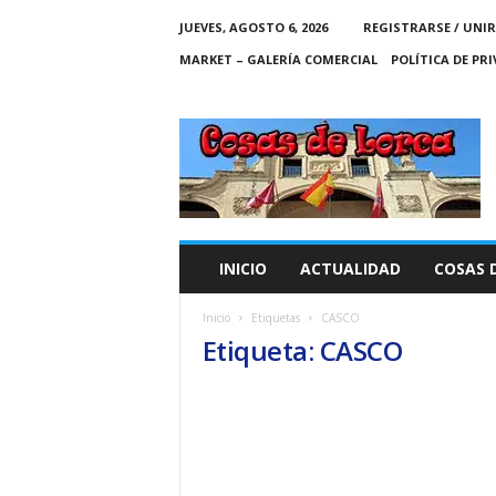
JUEVES, AGOSTO 6, 2026
REGISTRARSE / UNIR
MARKET – GALERÍA COMERCIAL
POLÍTICA DE PR
C
O
S
A
S
D
E
INICIO
ACTUALIDAD
COSAS 
L
O
Inicio
Etiquetas
CASCO
R
Etiqueta: CASCO
C
A