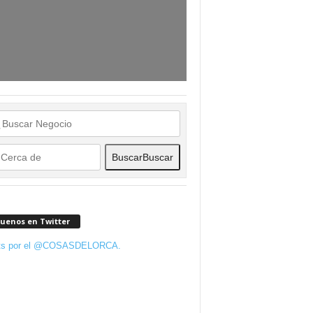
Buscar
Buscar
guenos en Twitter
ts por el @COSASDELORCA.