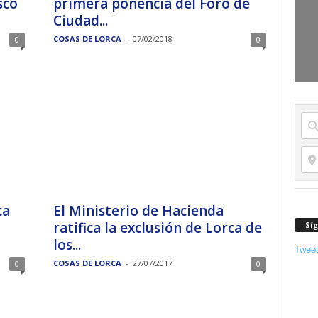
sco
primera ponencia del Foro de
Ciudad...
COSAS DE LORCA
-
07/02/2018
0
0
ca
El Ministerio de Hacienda
ratifica la exclusión de Lorca de
Sí
los...
Twee
COSAS DE LORCA
-
27/07/2017
0
0