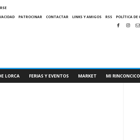
IRSE
IVACIDAD
PATROCINAR
CONTACTAR
LINKS Y AMIGOS
RSS
POLÍTICA DE 
DE LORCA
FERIAS Y EVENTOS
MARKET
MI RINCONCICO