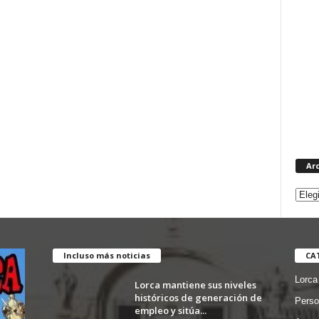
Ar
Incluso más noticias
CA
Lorca
Lorca mantiene sus niveles
históricos de generación de
Perso
empleo y sitúa...