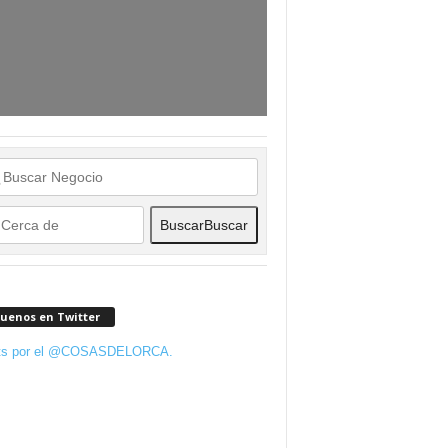
Buscar
Buscar
guenos en Twitter
ts por el @COSASDELORCA.