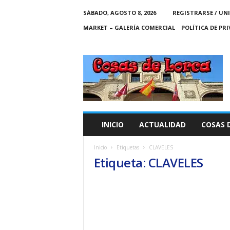
SÁBADO, AGOSTO 8, 2026
REGISTRARSE / UN
MARKET – GALERÍA COMERCIAL
POLÍTICA DE PR
C
O
S
A
S
D
E
INICIO
ACTUALIDAD
COSAS 
L
O
Inicio
Etiquetas
CLAVELES
R
Etiqueta: CLAVELES
C
A