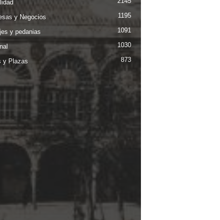
2145
lidad
1195
sas y Negocios
1091
jes y pedanias
1030
nal
873
s y Plazas