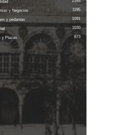
2145
lidad
1195
sas y Negocios
1091
jes y pedanias
1030
nal
873
s y Plazas