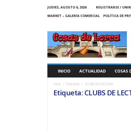
JUEVES, AGOSTO 6, 2026
REGISTRARSE / UNIR
MARKET – GALERÍA COMERCIAL
POLÍTICA DE PR
C
O
S
A
S
D
E
INICIO
ACTUALIDAD
COSAS 
L
O
Inicio
Etiquetas
CLUBS DE LECTURA
R
Etiqueta: CLUBS DE LE
C
A