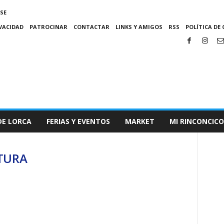
SE
IVACIDAD
PATROCINAR
CONTACTAR
LINKS Y AMIGOS
RSS
POLÍTICA DE 
DE LORCA
FERIAS Y EVENTOS
MARKET
MI RINCONCICO
CTURA