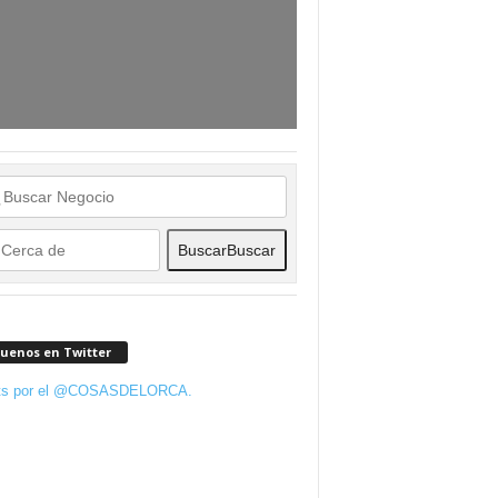
Buscar
Buscar
guenos en Twitter
ts por el @COSASDELORCA.