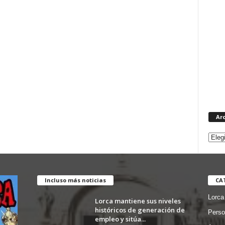
Ar
Incluso más noticias
CA
Lorca
Lorca mantiene sus niveles
históricos de generación de
Perso
empleo y sitúa...