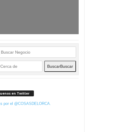
Buscar
Buscar
guenos en Twitter
ts por el @COSASDELORCA.