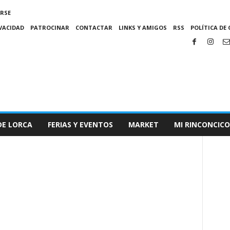
IRSE
IVACIDAD
PATROCINAR
CONTACTAR
LINKS Y AMIGOS
RSS
POLÍTICA DE 
DE LORCA
FERIAS Y EVENTOS
MARKET
MI RINCONCICO