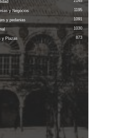
2145
lidad
1195
sas y Negocios
1091
jes y pedanias
1030
nal
873
s y Plazas