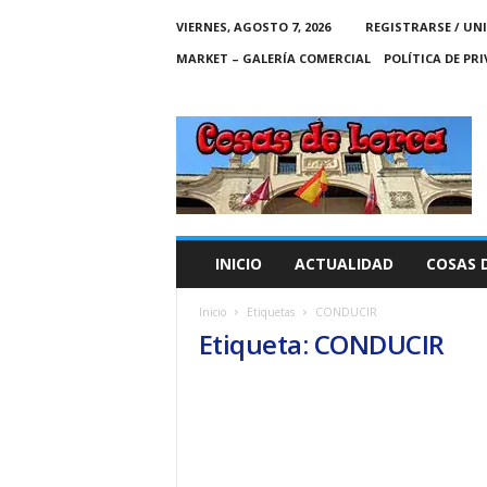
VIERNES, AGOSTO 7, 2026
REGISTRARSE / UN
MARKET – GALERÍA COMERCIAL
POLÍTICA DE PR
C
O
S
A
S
D
E
INICIO
ACTUALIDAD
COSAS 
L
O
Inicio
Etiquetas
CONDUCIR
R
Etiqueta: CONDUCIR
C
A