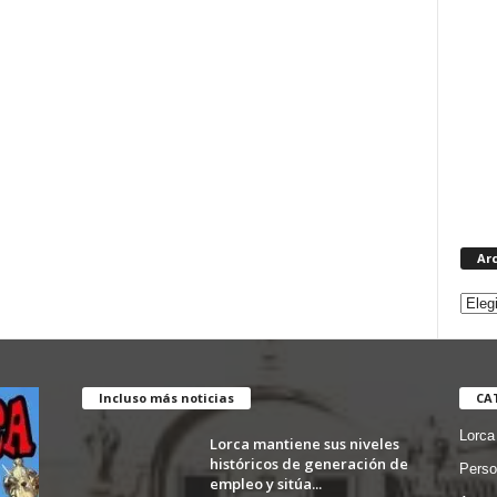
Ar
Incluso más noticias
CA
Lorca
Lorca mantiene sus niveles
históricos de generación de
Perso
empleo y sitúa...