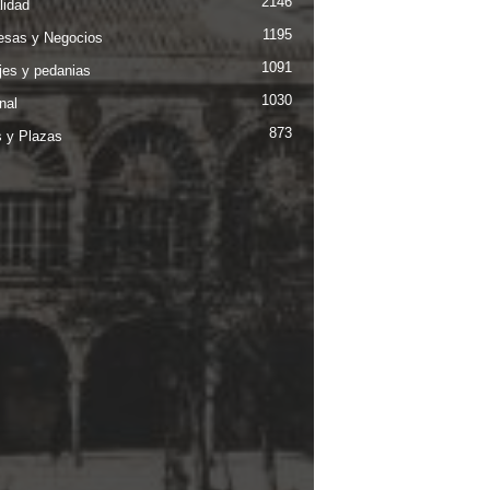
2146
lidad
1195
sas y Negocios
1091
jes y pedanias
1030
nal
873
s y Plazas