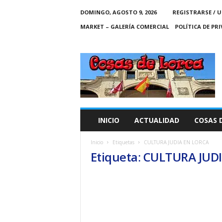
DOMINGO, AGOSTO 9, 2026
REGISTRARSE / U
MARKET – GALERÍA COMERCIAL
POLÍTICA DE PR
C
O
S
A
S
D
E
INICIO
ACTUALIDAD
COSAS 
L
O
Inicio
Etiquetas
CULTURA JUDIA EN LORCA
R
Etiqueta: CULTURA JUD
C
A