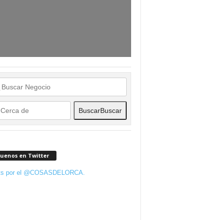
Buscar
Buscar
guenos en Twitter
ts por el @COSASDELORCA.