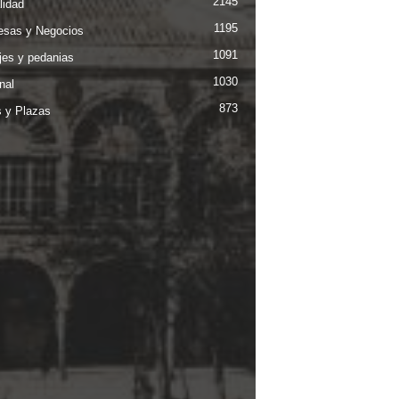
2145
lidad
1195
sas y Negocios
1091
jes y pedanias
1030
nal
873
s y Plazas