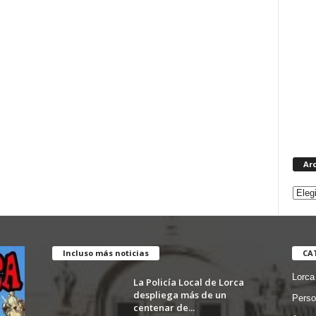
Ar
Incluso más noticias
CA
Lorca
La Policía Local de Lorca
despliega más de un
Perso
centenar de...