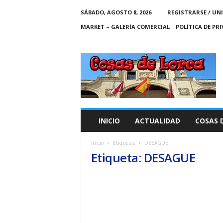
SÁBADO, AGOSTO 8, 2026
REGISTRARSE / UN
MARKET – GALERÍA COMERCIAL
POLÍTICA DE PR
C
O
S
A
S
D
E
INICIO
ACTUALIDAD
COSAS 
L
O
Inicio
Etiquetas
DESAGUE
R
Etiqueta: DESAGUE
C
A