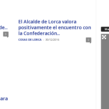
El Alcalde de Lorca valora
e...
positivamente el encuentro con
Ma
la Confederación...
0
COSAS DE LORCA
-
30/12/2016
0
para