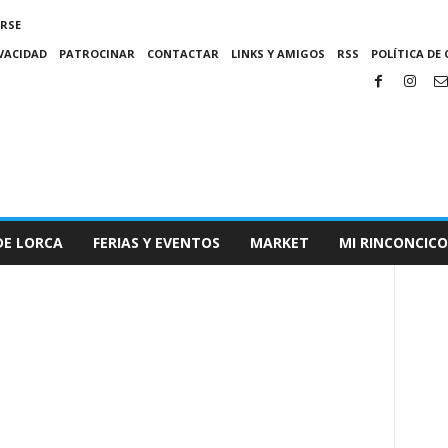
IRSE
IVACIDAD
PATROCINAR
CONTACTAR
LINKS Y AMIGOS
RSS
POLÍTICA DE 
DE LORCA
FERIAS Y EVENTOS
MARKET
MI RINCONCICO