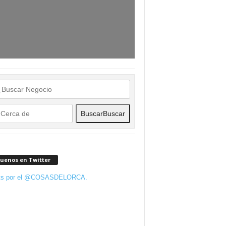
Buscar
Buscar
guenos en Twitter
ts por el @COSASDELORCA.