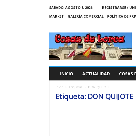
SÁBADO, AGOSTO 8, 2026
REGISTRARSE / UN
MARKET – GALERÍA COMERCIAL
POLÍTICA DE PR
C
O
S
A
S
D
E
INICIO
ACTUALIDAD
COSAS 
L
O
Inicio
Etiquetas
DON QUIJOTE
R
Etiqueta: DON QUIJOTE
C
A