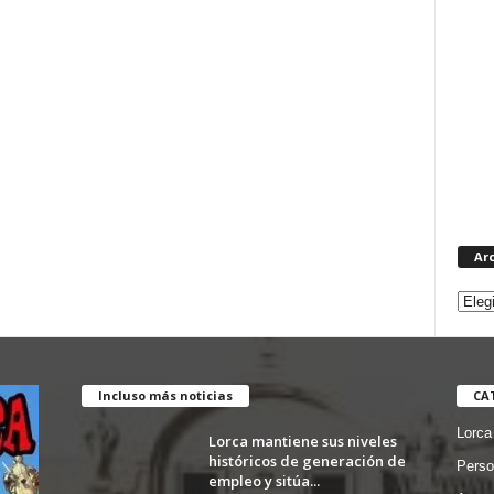
Ar
Incluso más noticias
CA
Lorca
Lorca mantiene sus niveles
históricos de generación de
Perso
empleo y sitúa...