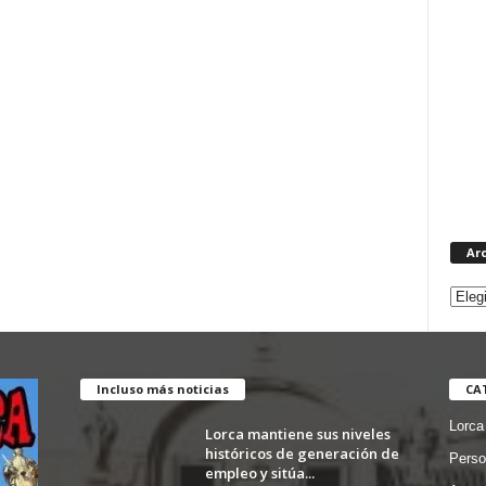
Ar
Incluso más noticias
CA
Lorca
Lorca mantiene sus niveles
históricos de generación de
Perso
empleo y sitúa...