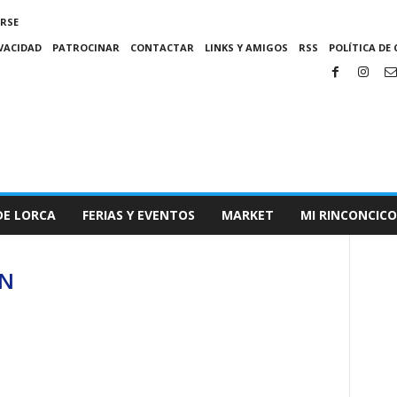
IRSE
IVACIDAD
PATROCINAR
CONTACTAR
LINKS Y AMIGOS
RSS
POLÍTICA DE 
DE LORCA
FERIAS Y EVENTOS
MARKET
MI RINCONCICO
ON