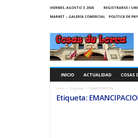
VIERNES, AGOSTO 7, 2026
REGISTRARSE / UN
MARKET – GALERÍA COMERCIAL
POLÍTICA DE PR
C
O
S
A
S
D
E
INICIO
ACTUALIDAD
COSAS 
L
O
Inicio
Etiquetas
EMANCIPACION
R
Etiqueta: EMANCIPACI
C
A