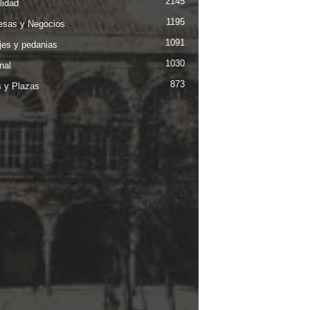
2145
lidad
1195
sas y Negocios
1091
jes y pedanias
1030
nal
873
s y Plazas