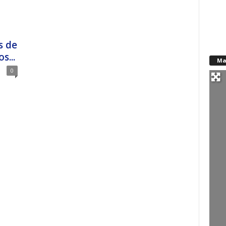
s de
s...
Ma
0