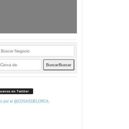
Buscar
Buscar
guenos en Twitter
ts por el @COSASDELORCA.