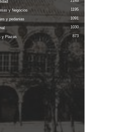
2145
lidad
1195
sas y Negocios
1091
jes y pedanias
1030
nal
873
s y Plazas