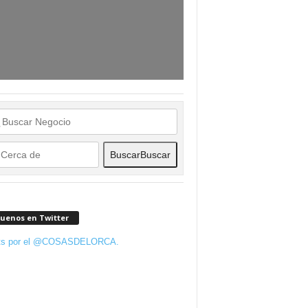
Buscar
Buscar
guenos en Twitter
ts por el @COSASDELORCA.