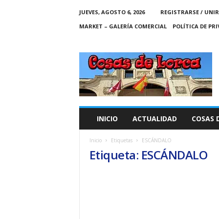
JUEVES, AGOSTO 6, 2026
REGISTRARSE / UNIR
MARKET – GALERÍA COMERCIAL
POLÍTICA DE PR
C
O
S
A
S
D
E
INICIO
ACTUALIDAD
COSAS 
L
O
Inicio
Etiquetas
ESCÁNDALO
R
Etiqueta: ESCÁNDALO
C
A