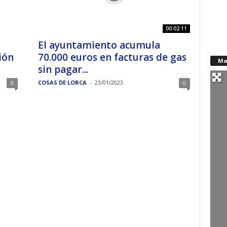
00:02:11
El ayuntamiento acumula
ión
70.000 euros en facturas de gas
Ma
sin pagar...
COSAS DE LORCA
-
23/01/2023
0
0