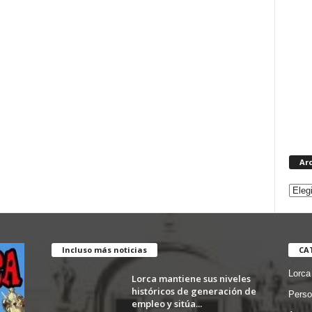
Ar
Incluso más noticias
CA
Lorca
Lorca mantiene sus niveles
históricos de generación de
Perso
empleo y sitúa...