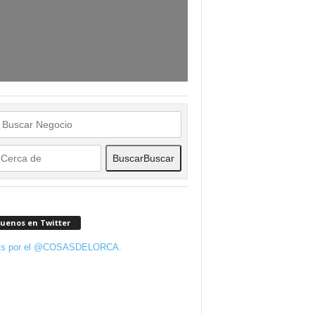
Buscar
Buscar
guenos en Twitter
ts por el @COSASDELORCA.