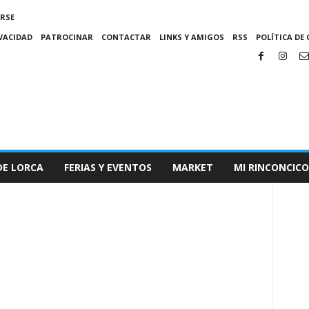
IRSE
IVACIDAD
PATROCINAR
CONTACTAR
LINKS Y AMIGOS
RSS
POLÍTICA DE 
DE LORCA
FERIAS Y EVENTOS
MARKET
MI RINCONCICO