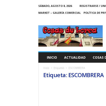
SÁBADO, AGOSTO 8, 2026
REGISTRARSE / UN
MARKET – GALERÍA COMERCIAL
POLÍTICA DE PR
C
O
S
A
S
D
E
INICIO
ACTUALIDAD
COSAS 
L
O
Inicio
Etiquetas
ESCOMBRERA
R
Etiqueta: ESCOMBRERA
C
A