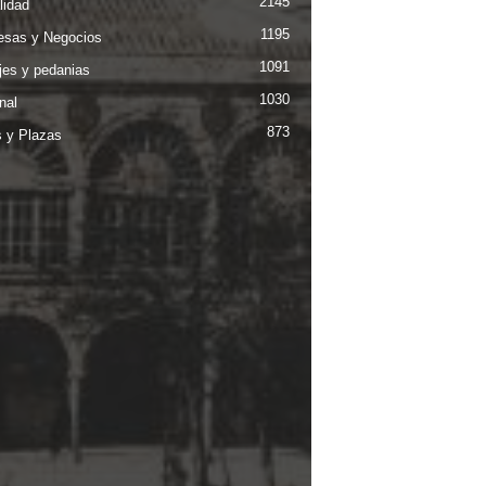
2145
lidad
1195
sas y Negocios
1091
jes y pedanias
1030
nal
873
s y Plazas