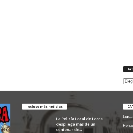
Ar
Incluso más noticias
CA
Lorca
La Policía Local de Lorca
despliega más de un
Perso
centenar de...