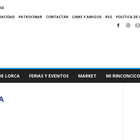
SE
IVACIDAD
PATROCINAR
CONTACTAR
LINKS Y AMIGOS
RSS
POLÍTICA DE 
DE LORCA
FERIAS Y EVENTOS
MARKET
MI RINCONCICO
A