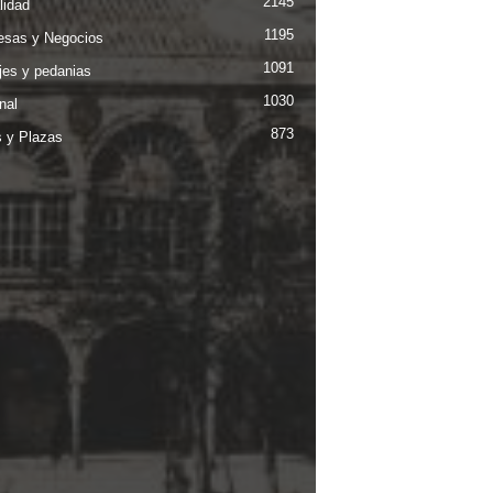
2145
lidad
1195
sas y Negocios
1091
jes y pedanias
1030
nal
873
s y Plazas