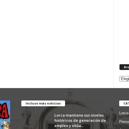
Ar
Incluso más noticias
CA
Lorca
Lorca mantiene sus niveles
históricos de generación de
Perso
empleo y sitúa...