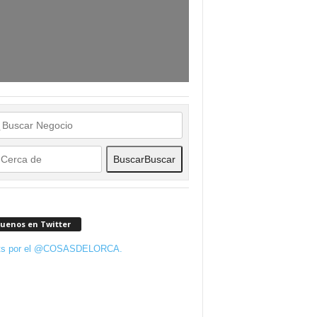
Buscar
Buscar
guenos en Twitter
ts por el @COSASDELORCA.