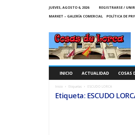
JUEVES, AGOSTO 6, 2026
REGISTRARSE / UNIR
MARKET – GALERÍA COMERCIAL
POLÍTICA DE PR
C
O
S
A
S
D
E
INICIO
ACTUALIDAD
COSAS 
L
O
Inicio
Etiquetas
ESCUDO LORCA
R
Etiqueta: ESCUDO LORC
C
A