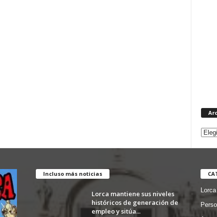
Ar
Incluso más noticias
CA
Lorca
Lorca mantiene sus niveles
históricos de generación de
Perso
empleo y sitúa...