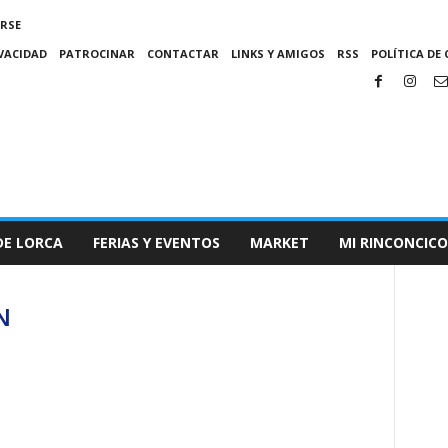
IRSE
IVACIDAD
PATROCINAR
CONTACTAR
LINKS Y AMIGOS
RSS
POLÍTICA DE 
DE LORCA
FERIAS Y EVENTOS
MARKET
MI RINCONCICO
N