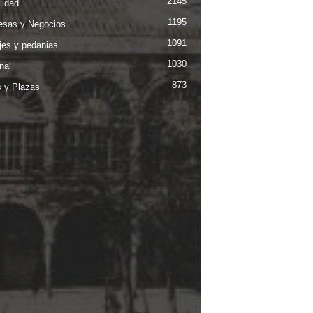
2145
lidad
1195
sas y Negocios
1091
jes y pedanias
1030
nal
873
s y Plazas