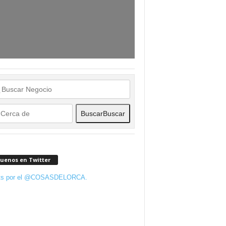
Buscar
Buscar
guenos en Twitter
ts por el @COSASDELORCA.