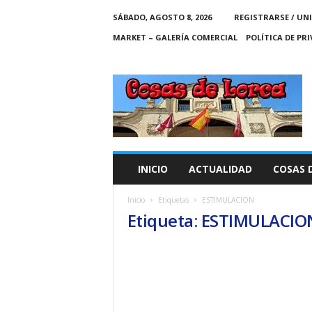
SÁBADO, AGOSTO 8, 2026
REGISTRARSE / UN
MARKET – GALERÍA COMERCIAL
POLÍTICA DE PR
C
O
S
A
S
D
E
INICIO
ACTUALIDAD
COSAS 
L
O
Inicio
Etiquetas
ESTIMULACION
R
Etiqueta: ESTIMULACIO
C
A