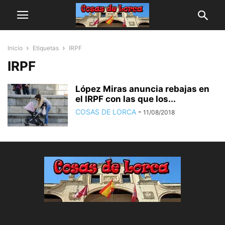
Inicio
Etiquetas
IRPF
IRPF
López Miras anuncia rebajas en
el IRPF con las que los...
COSAS DE LORCA
-
11/08/2018