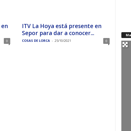
 en
ITV La Hoya está presente en
Sepor para dar a conocer...
Ma
COSAS DE LORCA
-
25/10/2021
0
0