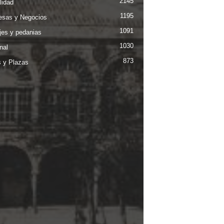
2145
lidad
1195
sas y Negocios
1091
jes y pedanias
1030
nal
873
s y Plazas