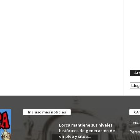
Ar
Incluso más noticias
CA
Lorca
Lorca mantiene sus niveles
históricos de generación de
Perso
empleo y sitúa...