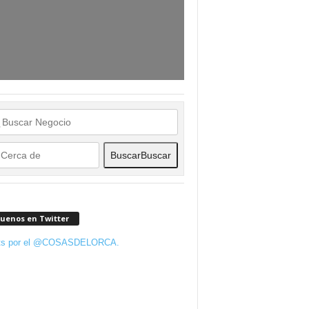
Buscar
Buscar
guenos en Twitter
ts por el @COSASDELORCA.