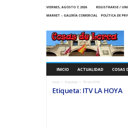
VIERNES, AGOSTO 7, 2026
REGISTRARSE / UN
MARKET – GALERÍA COMERCIAL
POLÍTICA DE PR
C
O
S
A
S
D
E
INICIO
ACTUALIDAD
COSAS 
L
O
Inicio
Etiquetas
ITV LA HOYA
R
Etiqueta: ITV LA HOYA
C
A