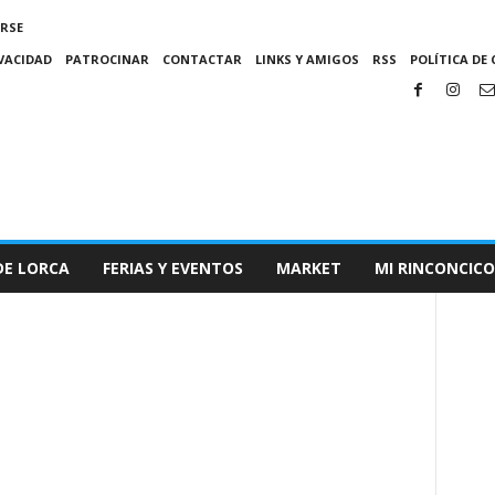
IRSE
IVACIDAD
PATROCINAR
CONTACTAR
LINKS Y AMIGOS
RSS
POLÍTICA DE 
DE LORCA
FERIAS Y EVENTOS
MARKET
MI RINCONCICO