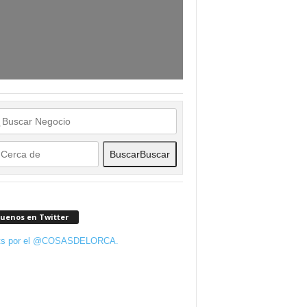
Buscar
Buscar
guenos en Twitter
ts por el @COSASDELORCA.