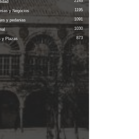
2145
lidad
1195
sas y Negocios
1091
jes y pedanias
1030
nal
873
s y Plazas