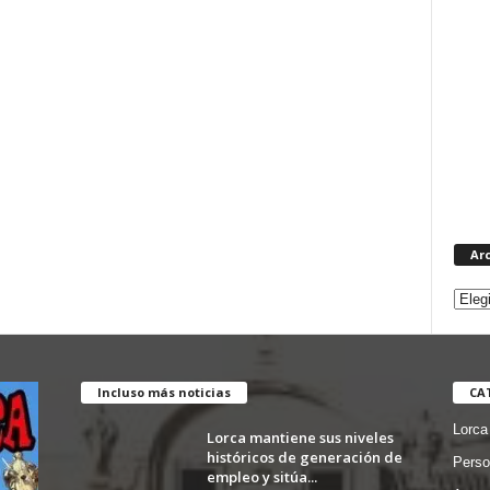
Ar
Incluso más noticias
CA
Lorca
Lorca mantiene sus niveles
históricos de generación de
Perso
empleo y sitúa...