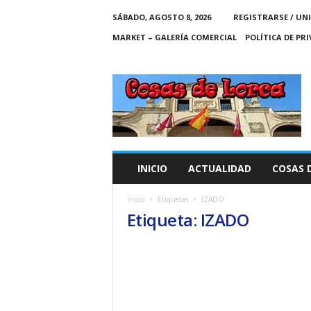
SÁBADO, AGOSTO 8, 2026
REGISTRARSE / UN
MARKET – GALERÍA COMERCIAL
POLÍTICA DE PR
C
O
S
A
S
D
E
INICIO
ACTUALIDAD
COSAS 
L
O
Inicio
Etiquetas
IZADO
R
Etiqueta: IZADO
C
A