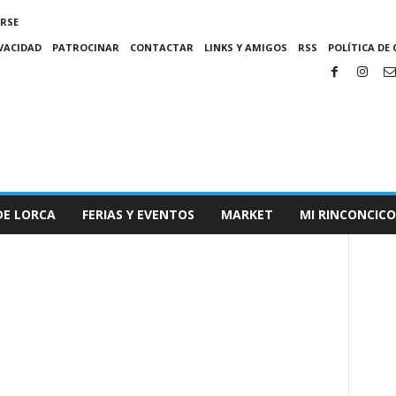
IRSE
IVACIDAD
PATROCINAR
CONTACTAR
LINKS Y AMIGOS
RSS
POLÍTICA DE 
DE LORCA
FERIAS Y EVENTOS
MARKET
MI RINCONCICO