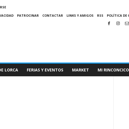
IRSE
IVACIDAD
PATROCINAR
CONTACTAR
LINKS Y AMIGOS
RSS
POLÍTICA DE 
DE LORCA
FERIAS Y EVENTOS
MARKET
MI RINCONCICO