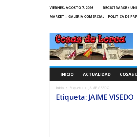
VIERNES, AGOSTO 7, 2026
REGISTRARSE / UN
MARKET – GALERÍA COMERCIAL
POLÍTICA DE PR
C
O
S
A
S
D
E
INICIO
ACTUALIDAD
COSAS 
L
O
Inicio
Etiquetas
JAIME VISEDO
R
Etiqueta: JAIME VISEDO
C
A