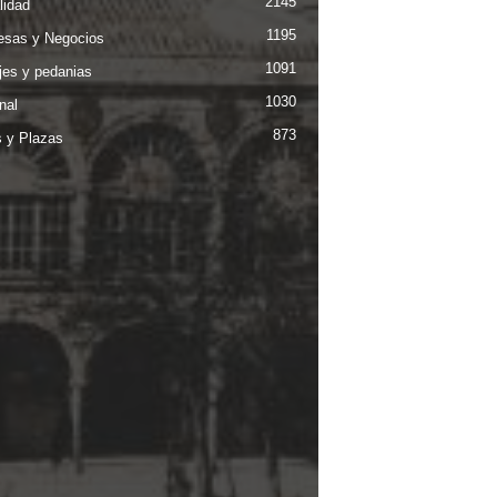
2145
lidad
1195
sas y Negocios
1091
jes y pedanias
1030
nal
873
s y Plazas