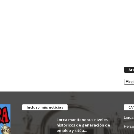
Ar
Incluso más noticias
CA
Lorca
Lorca mantiene sus niveles
históricos de generación de
Perso
empleo y sitúa...