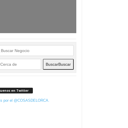
Buscar
Buscar
guenos en Twitter
ts por el @COSASDELORCA.