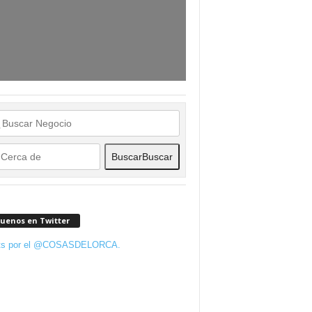
Buscar
Buscar
guenos en Twitter
ts por el @COSASDELORCA.