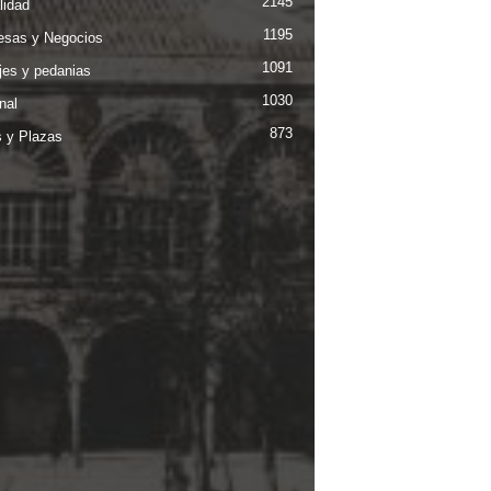
2145
lidad
1195
sas y Negocios
1091
jes y pedanias
1030
nal
873
s y Plazas