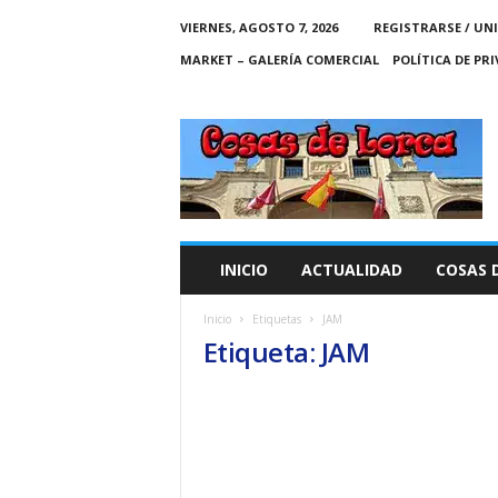
VIERNES, AGOSTO 7, 2026
REGISTRARSE / UN
MARKET – GALERÍA COMERCIAL
POLÍTICA DE PR
C
O
S
A
S
D
E
INICIO
ACTUALIDAD
COSAS 
L
O
Inicio
Etiquetas
JAM
R
Etiqueta: JAM
C
A