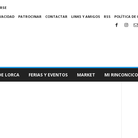
IRSE
IVACIDAD
PATROCINAR
CONTACTAR
LINKS Y AMIGOS
RSS
POLÍTICA DE 
DE LORCA
FERIAS Y EVENTOS
MARKET
MI RINCONCICO