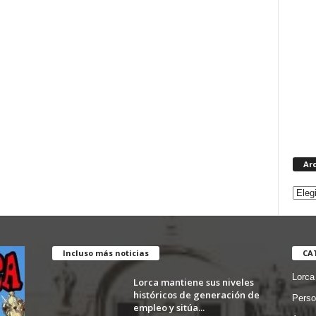
Ar
Incluso más noticias
CA
Lorca
Lorca mantiene sus niveles
históricos de generación de
Perso
empleo y sitúa...