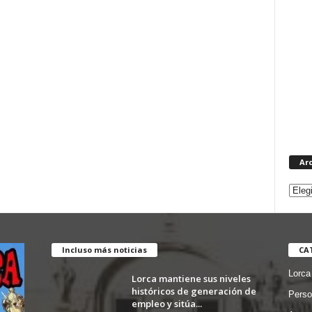
Ar
Incluso más noticias
CA
Lorca
Lorca mantiene sus niveles
históricos de generación de
Perso
empleo y sitúa...