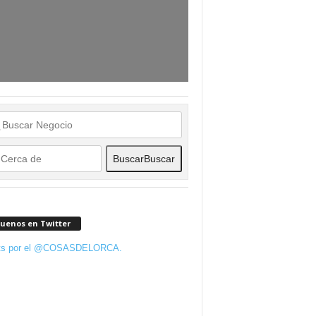
Buscar
Buscar
guenos en Twitter
ts por el @COSASDELORCA.