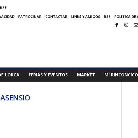
IRSE
IVACIDAD
PATROCINAR
CONTACTAR
LINKS Y AMIGOS
RSS
POLÍTICA DE 
DE LORCA
FERIAS Y EVENTOS
MARKET
MI RINCONCICO
Z ASENSIO