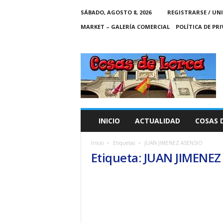
SÁBADO, AGOSTO 8, 2026
REGISTRARSE / UN
MARKET – GALERÍA COMERCIAL
POLÍTICA DE PR
C
O
S
A
S
D
E
INICIO
ACTUALIDAD
COSAS 
L
O
Inicio
Etiquetas
JUAN JIMENEZ ASENSIO
R
Etiqueta: JUAN JIMENE
C
A