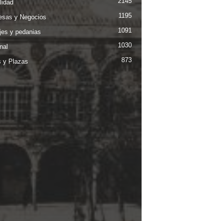
2145
lidad
1195
sas y Negocios
1091
jes y pedanias
1030
nal
873
s y Plazas