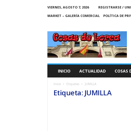
VIERNES, AGOSTO 7, 2026
REGISTRARSE / UN
MARKET – GALERÍA COMERCIAL
POLÍTICA DE PR
C
O
S
A
S
D
E
INICIO
ACTUALIDAD
COSAS 
L
O
Inicio
Etiquetas
JUMILLA
R
Etiqueta: JUMILLA
C
A