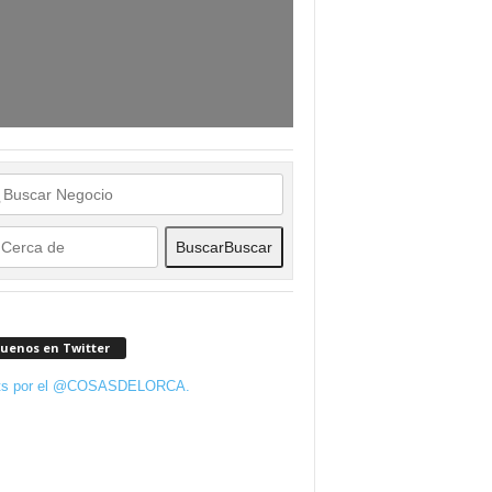
Buscar
Buscar
guenos en Twitter
ts por el @COSASDELORCA.