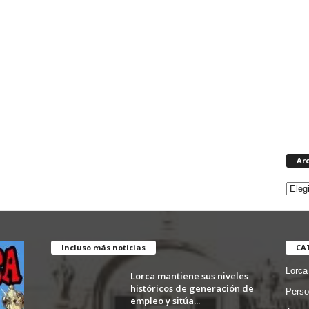
Ar
Incluso más noticias
CA
Lorca
Lorca mantiene sus niveles
históricos de generación de
Perso
empleo y sitúa...