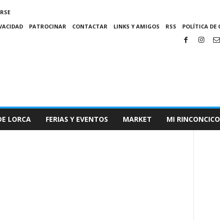
IRSE
IVACIDAD
PATROCINAR
CONTACTAR
LINKS Y AMIGOS
RSS
POLÍTICA DE 
DE LORCA
FERIAS Y EVENTOS
MARKET
MI RINCONCICO