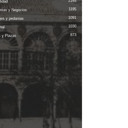
2145
lidad
1195
sas y Negocios
1091
jes y pedanias
1030
nal
873
s y Plazas