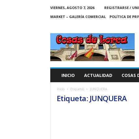
VIERNES, AGOSTO 7, 2026
REGISTRARSE / UN
MARKET – GALERÍA COMERCIAL
POLÍTICA DE PR
C
O
S
A
S
D
E
INICIO
ACTUALIDAD
COSAS 
L
O
Inicio
Etiquetas
JUNQUERA
R
Etiqueta: JUNQUERA
C
A