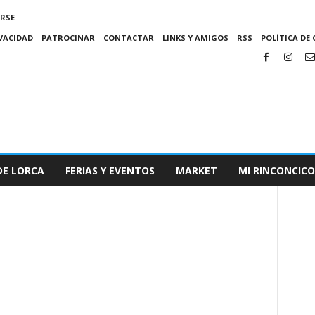
IRSE
IVACIDAD
PATROCINAR
CONTACTAR
LINKS Y AMIGOS
RSS
POLÍTICA DE 
DE LORCA
FERIAS Y EVENTOS
MARKET
MI RINCONCICO