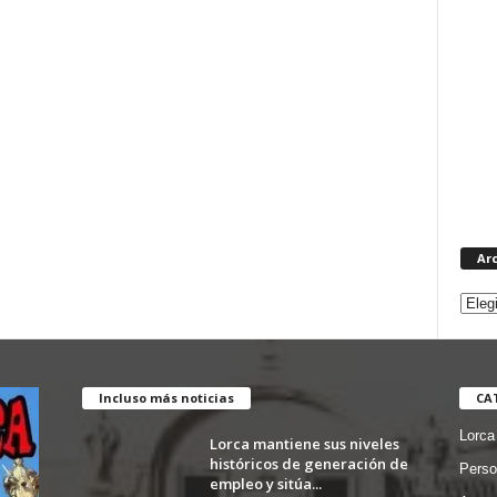
Ar
Incluso más noticias
CA
Lorca
Lorca mantiene sus niveles
históricos de generación de
Perso
empleo y sitúa...