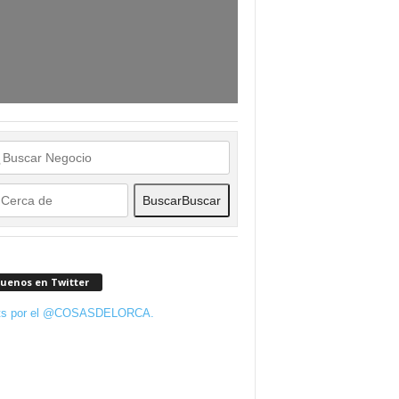
Buscar
Buscar
guenos en Twitter
ts por el @COSASDELORCA.