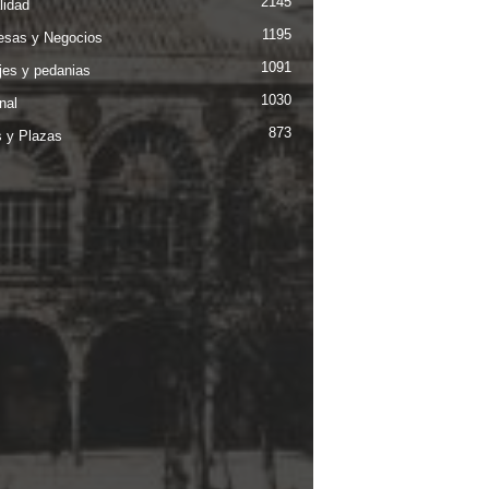
2145
lidad
1195
sas y Negocios
1091
jes y pedanias
1030
nal
873
s y Plazas