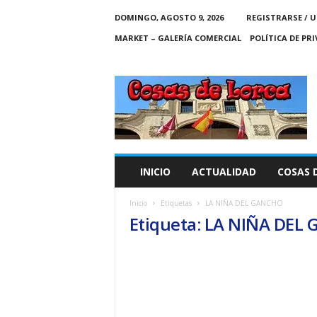
DOMINGO, AGOSTO 9, 2026
REGISTRARSE / U
MARKET – GALERÍA COMERCIAL
POLÍTICA DE PR
C
O
S
A
S
D
E
INICIO
ACTUALIDAD
COSAS 
L
O
Inicio
Etiquetas
LA NIÑA DEL GANCHO
R
Etiqueta: LA NIÑA DEL
C
A