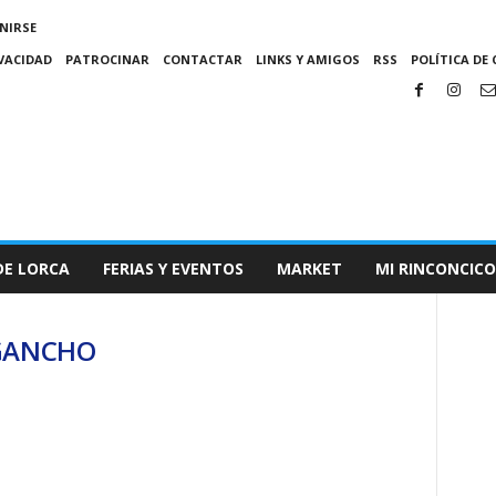
NIRSE
IVACIDAD
PATROCINAR
CONTACTAR
LINKS Y AMIGOS
RSS
POLÍTICA DE 
DE LORCA
FERIAS Y EVENTOS
MARKET
MI RINCONCICO
 GANCHO