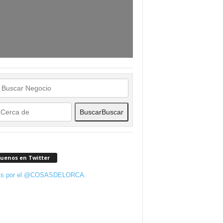
Buscar
Buscar
guenos en Twitter
ts por el @COSASDELORCA.