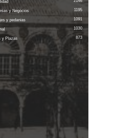
2146
lidad
1195
sas y Negocios
1091
jes y pedanias
1030
nal
873
s y Plazas