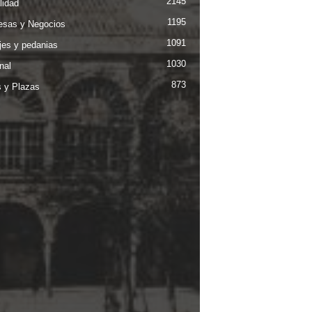
2145
lidad
1195
sas y Negocios
1091
jes y pedanias
1030
nal
873
s y Plazas