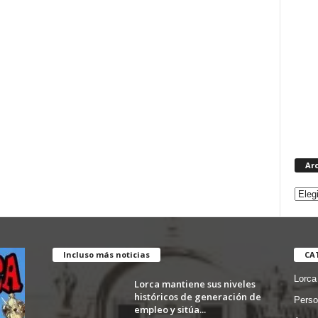
Ar
Incluso más noticias
CA
Lorca
Lorca mantiene sus niveles
históricos de generación de
Perso
empleo y sitúa...