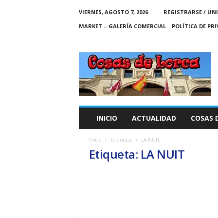
VIERNES, AGOSTO 7, 2026
REGISTRARSE / UN
MARKET – GALERÍA COMERCIAL
POLÍTICA DE PR
C
O
S
A
S
D
E
INICIO
ACTUALIDAD
COSAS 
L
O
Inicio
Etiquetas
LA NUIT
R
Etiqueta: LA NUIT
C
A