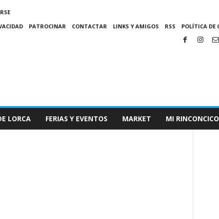
IRSE
IVACIDAD
PATROCINAR
CONTACTAR
LINKS Y AMIGOS
RSS
POLÍTICA DE 
DE LORCA
FERIAS Y EVENTOS
MARKET
MI RINCONCICO