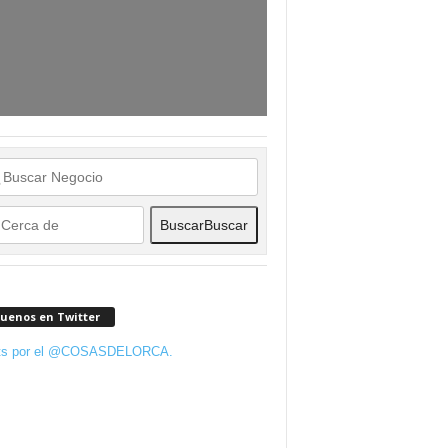
Buscar
Buscar
guenos en Twitter
ts por el @COSASDELORCA.