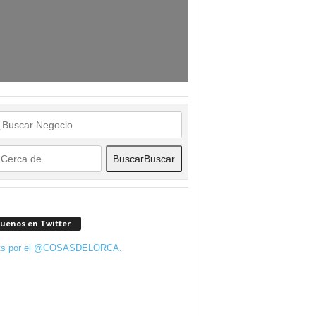
Buscar
Buscar
guenos en Twitter
ts por el @COSASDELORCA.