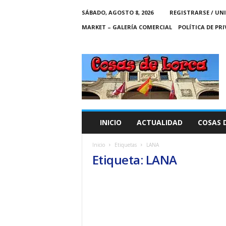
SÁBADO, AGOSTO 8, 2026
REGISTRARSE / UN
MARKET – GALERÍA COMERCIAL
POLÍTICA DE PR
C
O
S
A
S
D
E
INICIO
ACTUALIDAD
COSAS 
L
O
Inicio
Etiquetas
LANA
R
Etiqueta: LANA
C
A