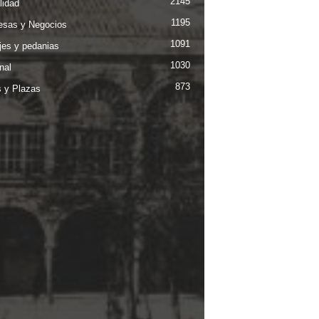
2145
lidad
1195
sas y Negocios
1091
jes y pedanias
1030
nal
873
s y Plazas