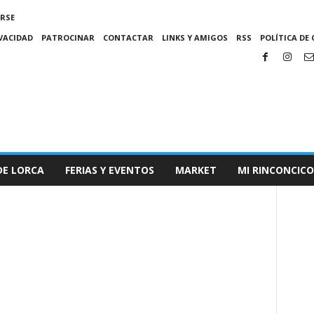
IRSE
IVACIDAD
PATROCINAR
CONTACTAR
LINKS Y AMIGOS
RSS
POLÍTICA DE 
DE LORCA
FERIAS Y EVENTOS
MARKET
MI RINCONCICO