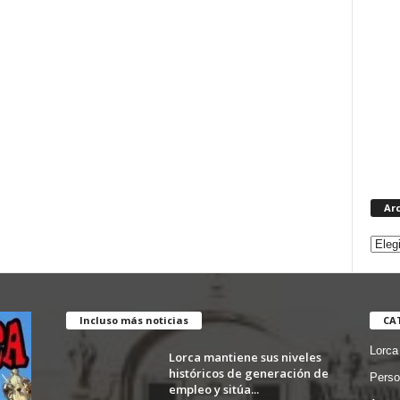
Ar
Incluso más noticias
CA
Lorca
Lorca mantiene sus niveles
históricos de generación de
Perso
empleo y sitúa...