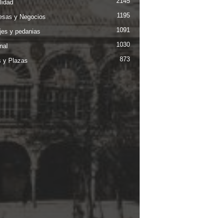
2145
lidad
1195
sas y Negocios
1091
jes y pedanias
1030
nal
873
s y Plazas