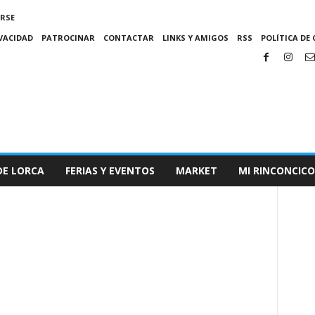
IRSE
IVACIDAD
PATROCINAR
CONTACTAR
LINKS Y AMIGOS
RSS
POLÍTICA DE 
DE LORCA
FERIAS Y EVENTOS
MARKET
MI RINCONCICO