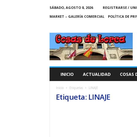
SÁBADO, AGOSTO 8, 2026
REGISTRARSE / UN
MARKET – GALERÍA COMERCIAL
POLÍTICA DE PR
C
O
S
A
S
D
E
INICIO
ACTUALIDAD
COSAS 
L
O
Inicio
Etiquetas
LINAJE
R
Etiqueta: LINAJE
C
A