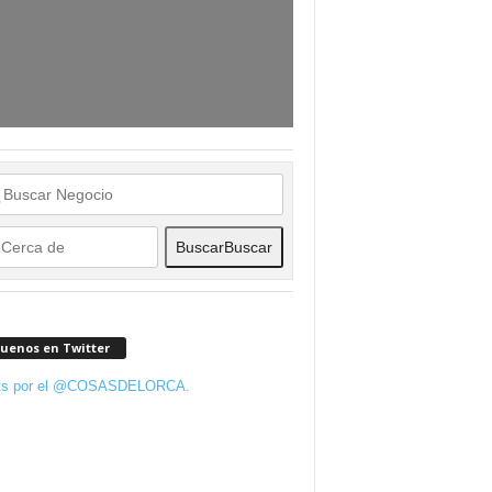
Buscar
Buscar
guenos en Twitter
ts por el @COSASDELORCA.