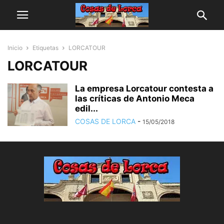
Inicio
Etiquetas
LORCATOUR
LORCATOUR
La empresa Lorcatour contesta a
las críticas de Antonio Meca
edil...
COSAS DE LORCA
-
15/05/2018