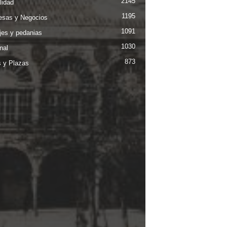
2145
lidad
1195
sas y Negocios
1091
jes y pedanias
1030
nal
873
s y Plazas