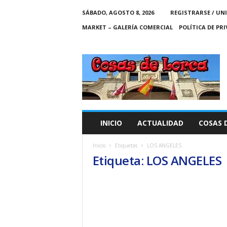
SÁBADO, AGOSTO 8, 2026
REGISTRARSE / UN
MARKET – GALERÍA COMERCIAL
POLÍTICA DE PR
C
O
S
A
S
D
E
INICIO
ACTUALIDAD
COSAS 
L
O
Inicio
Etiquetas
LOS ANGELES
R
Etiqueta: LOS ANGELES
C
A