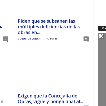
Piden que se subsanen las
na
múltiples deficiencias de las
Ma
obras en...
COSAS DE LORCA
-
14/04/2018
0
0
Exigen que la Concejalía de
on
Obras, vigile y ponga final al...