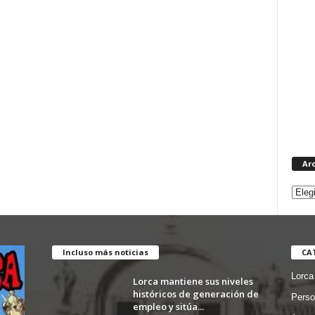
Ar
Incluso más noticias
CA
Lorca
Lorca mantiene sus niveles
históricos de generación de
Perso
empleo y sitúa...