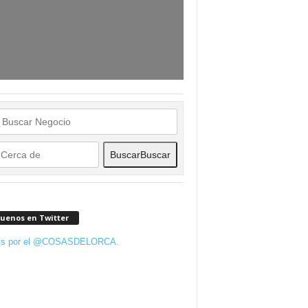
Buscar
Buscar
guenos en Twitter
ts por el @COSASDELORCA.