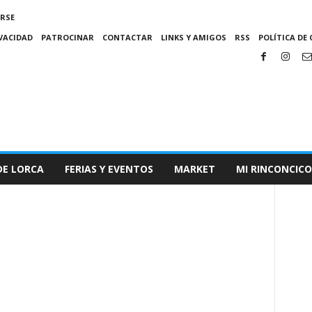
IRSE
IVACIDAD
PATROCINAR
CONTACTAR
LINKS Y AMIGOS
RSS
POLÍTICA DE 
DE LORCA
FERIAS Y EVENTOS
MARKET
MI RINCONCICO