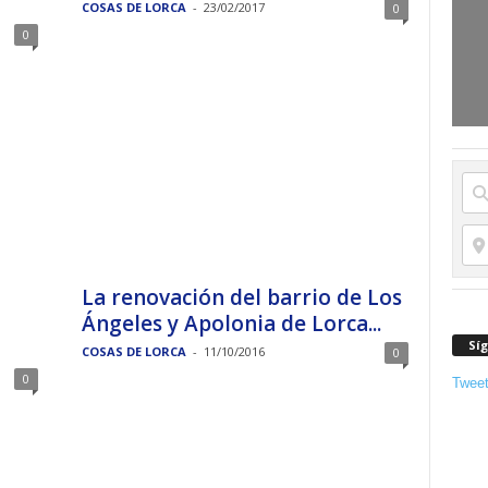
COSAS DE LORCA
-
23/02/2017
0
0
La renovación del barrio de Los
Ángeles y Apolonia de Lorca...
Sí
COSAS DE LORCA
-
11/10/2016
0
0
Twee