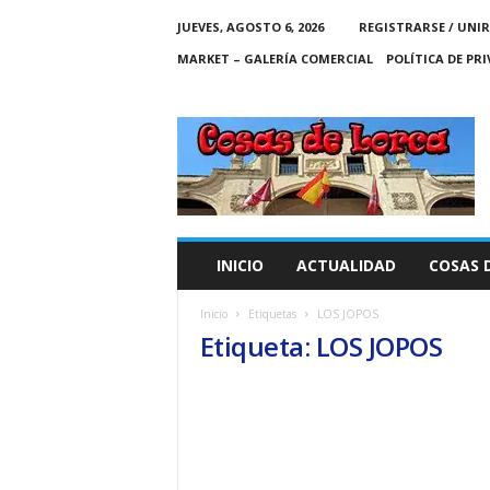
JUEVES, AGOSTO 6, 2026
REGISTRARSE / UNIR
MARKET – GALERÍA COMERCIAL
POLÍTICA DE PR
C
O
S
A
S
D
E
INICIO
ACTUALIDAD
COSAS 
L
O
Inicio
Etiquetas
LOS JOPOS
R
Etiqueta: LOS JOPOS
C
A