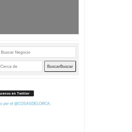
Buscar
Buscar
guenos en Twitter
ts por el @COSASDELORCA.