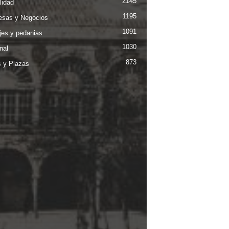
2145
lidad
1195
sas y Negocios
1091
jes y pedanias
1030
nal
873
s y Plazas