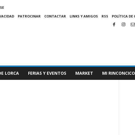
SE
IVACIDAD
PATROCINAR
CONTACTAR
LINKS Y AMIGOS
RSS
POLÍTICA DE 
DE LORCA
FERIAS Y EVENTOS
MARKET
MI RINCONCICO