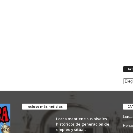
Ar
Incluso más noticias
CA
Lorca
Lorca mantiene sus niveles
históricos de generación de
Perso
empleo y sitúa...