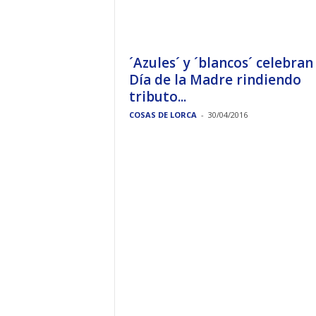
´Azules´ y ´blancos´ celebran 
Día de la Madre rindiendo
tributo...
COSAS DE LORCA
-
30/04/2016