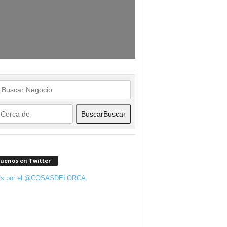
Buscar
Buscar
guenos en Twitter
ts por el @COSASDELORCA.