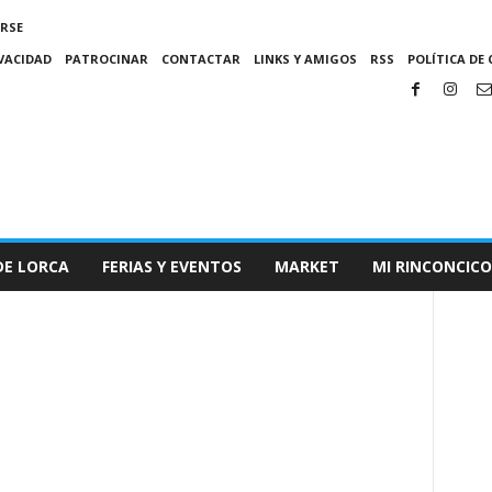
IRSE
IVACIDAD
PATROCINAR
CONTACTAR
LINKS Y AMIGOS
RSS
POLÍTICA DE 
DE LORCA
FERIAS Y EVENTOS
MARKET
MI RINCONCICO