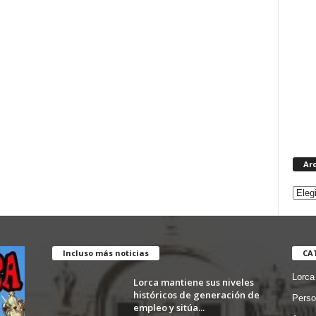
Ar
Incluso más noticias
CA
Lorca
Lorca mantiene sus niveles
históricos de generación de
Perso
empleo y sitúa...