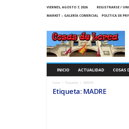
VIERNES, AGOSTO 7, 2026
REGISTRARSE / UN
MARKET – GALERÍA COMERCIAL
POLÍTICA DE PR
C
O
S
A
S
D
E
INICIO
ACTUALIDAD
COSAS 
L
O
Inicio
Etiquetas
MADRE
R
Etiqueta: MADRE
C
A