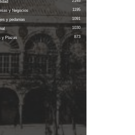
2145
lidad
1195
sas y Negocios
1091
jes y pedanias
1030
nal
873
s y Plazas