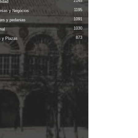
2145
lidad
1195
sas y Negocios
1091
jes y pedanias
1030
nal
873
s y Plazas