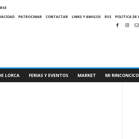
IRSE
IVACIDAD
PATROCINAR
CONTACTAR
LINKS Y AMIGOS
RSS
POLÍTICA DE 
DE LORCA
FERIAS Y EVENTOS
MARKET
MI RINCONCICO