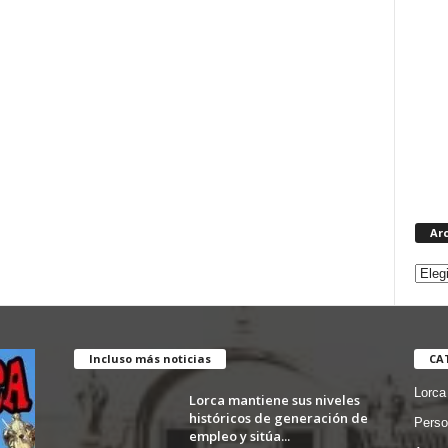
Ar
Incluso más noticias
CA
Lorca
Lorca mantiene sus niveles
históricos de generación de
Perso
empleo y sitúa...