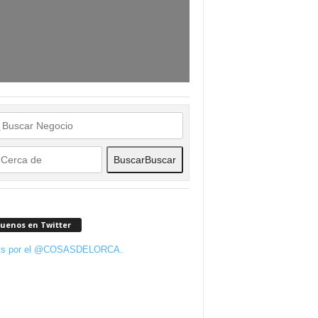
Buscar
Buscar
guenos en Twitter
ts por el @COSASDELORCA.