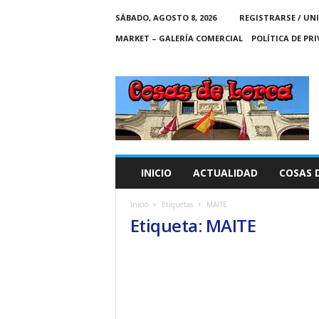
SÁBADO, AGOSTO 8, 2026
REGISTRARSE / UN
MARKET – GALERÍA COMERCIAL
POLÍTICA DE PR
C
O
S
A
S
D
E
INICIO
ACTUALIDAD
COSAS 
L
O
Inicio
Etiquetas
MAITE
R
Etiqueta: MAITE
C
A