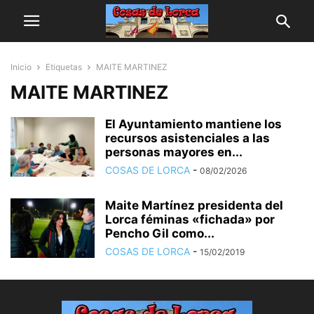
Inicio
Etiquetas
MAITE MARTINEZ
MAITE MARTINEZ
El Ayuntamiento mantiene los
recursos asistenciales a las
personas mayores en...
COSAS DE LORCA
-
08/02/2026
Maite Martínez presidenta del
Lorca féminas «fichada» por
Pencho Gil como...
COSAS DE LORCA
-
15/02/2019