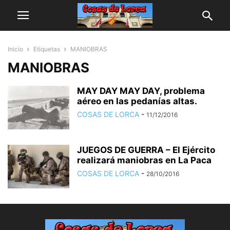
Inicio
Etiquetas
MANIOBRAS
MANIOBRAS
MAY DAY MAY DAY, problema
aéreo en las pedanías altas.
COSAS DE LORCA
-
11/12/2016
JUEGOS DE GUERRA – El Ejército
realizará maniobras en La Paca
COSAS DE LORCA
-
28/10/2016