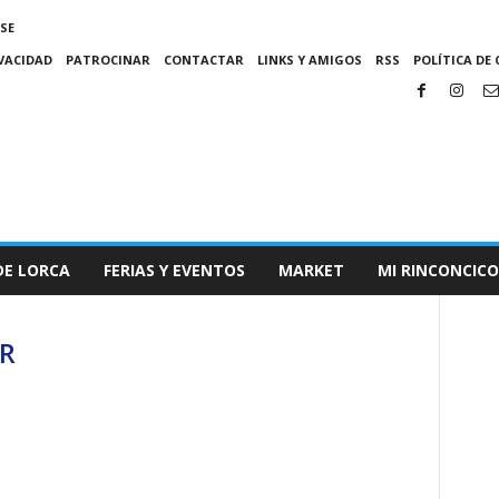
SE
IVACIDAD
PATROCINAR
CONTACTAR
LINKS Y AMIGOS
RSS
POLÍTICA DE 
DE LORCA
FERIAS Y EVENTOS
MARKET
MI RINCONCICO
ER