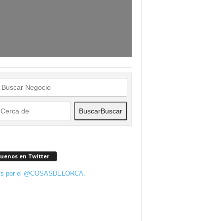
Buscar
Buscar
guenos en Twitter
ts por el @COSASDELORCA.