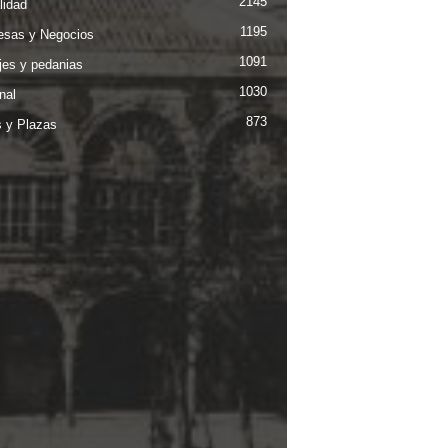
2145
lidad
1195
sas y Negocios
1091
jes y pedanias
1030
nal
873
s y Plazas