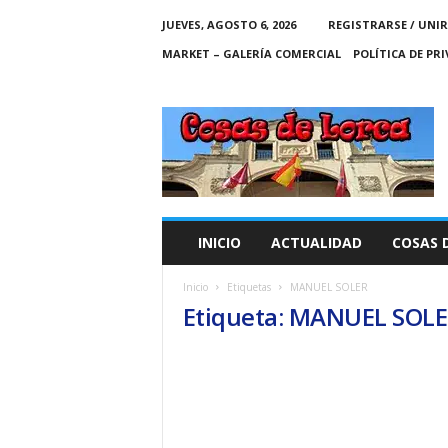
JUEVES, AGOSTO 6, 2026
REGISTRARSE / UNIR
MARKET – GALERÍA COMERCIAL
POLÍTICA DE PR
C
O
S
A
S
D
E
INICIO
ACTUALIDAD
COSAS 
L
O
Inicio
Etiquetas
MANUEL SOLER
R
Etiqueta: MANUEL SOL
C
A