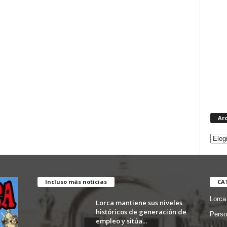
Ar
Incluso más noticias
CA
Lorca
Lorca mantiene sus niveles
históricos de generación de
Perso
empleo y sitúa...