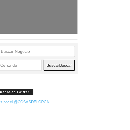
Buscar
Buscar
guenos en Twitter
ts por el @COSASDELORCA.