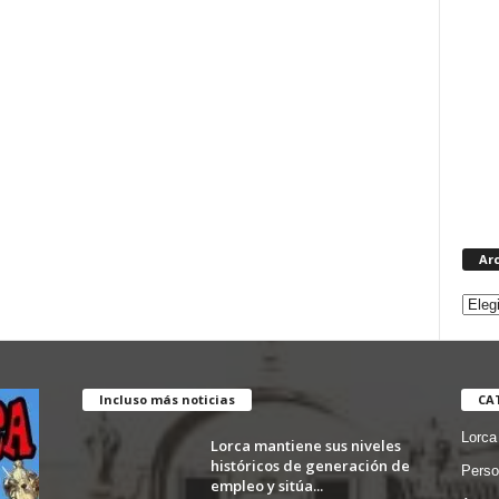
Ar
Incluso más noticias
CA
Lorca
Lorca mantiene sus niveles
históricos de generación de
Perso
empleo y sitúa...