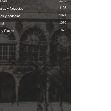
2145
lidad
1195
sas y Negocios
1091
jes y pedanias
1030
nal
873
s y Plazas