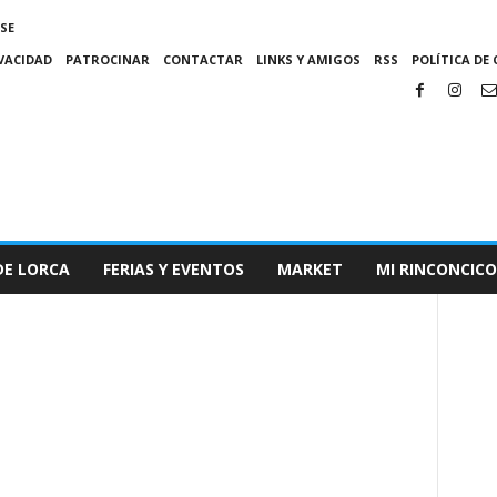
SE
IVACIDAD
PATROCINAR
CONTACTAR
LINKS Y AMIGOS
RSS
POLÍTICA DE 
DE LORCA
FERIAS Y EVENTOS
MARKET
MI RINCONCICO