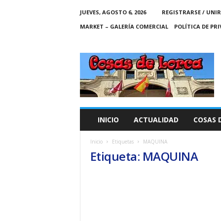
JUEVES, AGOSTO 6, 2026
REGISTRARSE / UNIR
MARKET – GALERÍA COMERCIAL
POLÍTICA DE PR
C
O
S
A
S
D
E
INICIO
ACTUALIDAD
COSAS 
L
O
Inicio
Etiquetas
MAQUINA
R
Etiqueta: MAQUINA
C
A