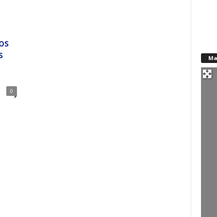
os
s
Ma
0