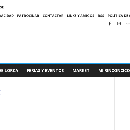
SE
IVACIDAD
PATROCINAR
CONTACTAR
LINKS Y AMIGOS
RSS
POLÍTICA DE 
DE LORCA
FERIAS Y EVENTOS
MARKET
MI RINCONCICO
C