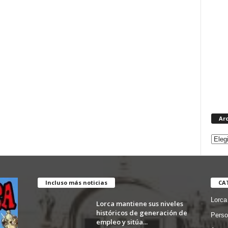
Ar
Incluso más noticias
CA
Lorca
Lorca mantiene sus niveles
históricos de generación de
Perso
empleo y sitúa...