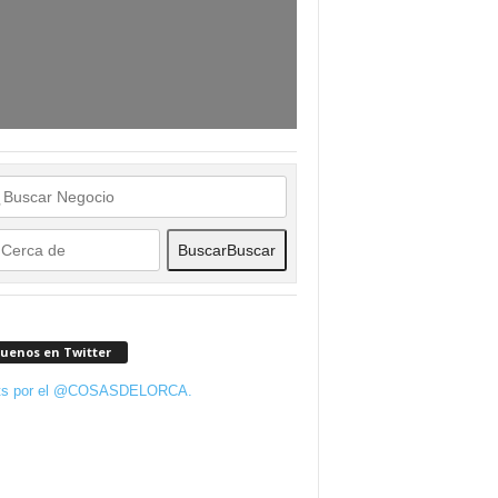
Buscar
Buscar
guenos en Twitter
ts por el @COSASDELORCA.