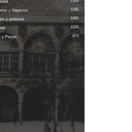
2145
lidad
1195
sas y Negocios
1091
jes y pedanias
1030
nal
873
s y Plazas