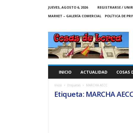
JUEVES, AGOSTO 6, 2026
REGISTRARSE / UNIR
MARKET – GALERÍA COMERCIAL
POLÍTICA DE PR
C
O
S
A
S
D
E
INICIO
ACTUALIDAD
COSAS 
L
O
Inicio
Etiquetas
MARCHA AECC
R
Etiqueta: MARCHA AEC
C
A