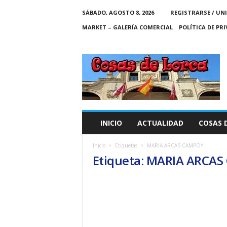
SÁBADO, AGOSTO 8, 2026
REGISTRARSE / UN
MARKET – GALERÍA COMERCIAL
POLÍTICA DE PR
C
O
S
A
S
D
E
INICIO
ACTUALIDAD
COSAS 
L
O
Inicio
Etiquetas
MARIA ARCAS CAMPOY
R
Etiqueta: MARIA ARCA
C
A