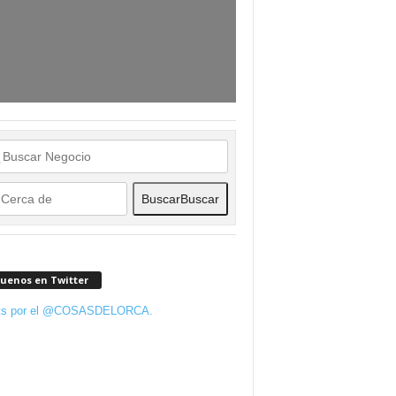
Buscar
Buscar
guenos en Twitter
ts por el @COSASDELORCA.