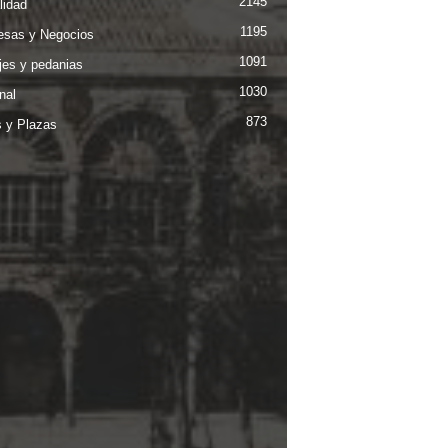
2145
lidad
1195
sas y Negocios
1091
jes y pedanias
1030
nal
873
s y Plazas