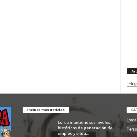
Ar
Incluso más noticias
CA
Lorca
Lorca mantiene sus niveles
históricos de generación de
Perso
empleo y sitúa...