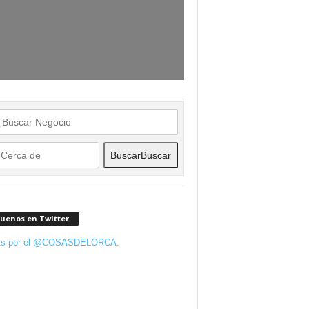
Buscar
Buscar
guenos en Twitter
ts por el @COSASDELORCA.