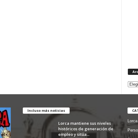
Ar
Incluso más noticias
CA
Lorca
Lorca mantiene sus niveles
históricos de generación de
Perso
empleo y sitúa...