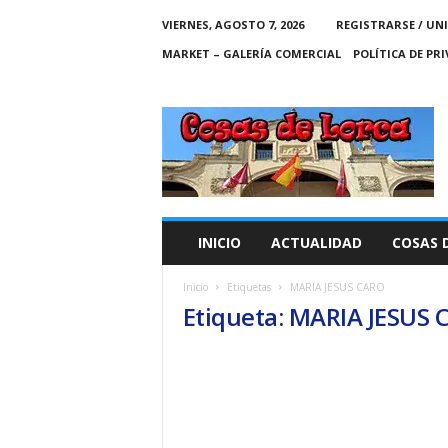
VIERNES, AGOSTO 7, 2026
REGISTRARSE / UN
MARKET – GALERÍA COMERCIAL
POLÍTICA DE PR
C
O
S
A
S
D
E
INICIO
ACTUALIDAD
COSAS 
L
O
Inicio
Etiquetas
MARIA JESUS CARO
R
Etiqueta: MARIA JESUS
C
A