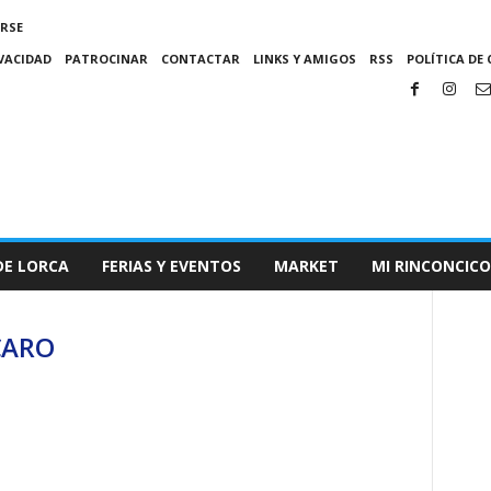
IRSE
IVACIDAD
PATROCINAR
CONTACTAR
LINKS Y AMIGOS
RSS
POLÍTICA DE 
DE LORCA
FERIAS Y EVENTOS
MARKET
MI RINCONCICO
 CARO