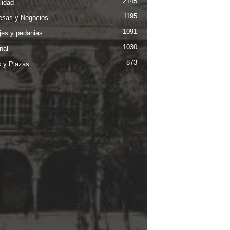
2145
lidad
1195
sas y Negocios
1091
jes y pedanias
1030
nal
873
s y Plazas